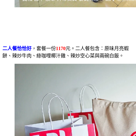
二人餐恰恰好
，套餐一份
1170
元。二人餐包含：原味月亮蝦
餅、辣炒牛肉、綠咖哩椰汁雞、辣炒空心菜與兩碗白飯。