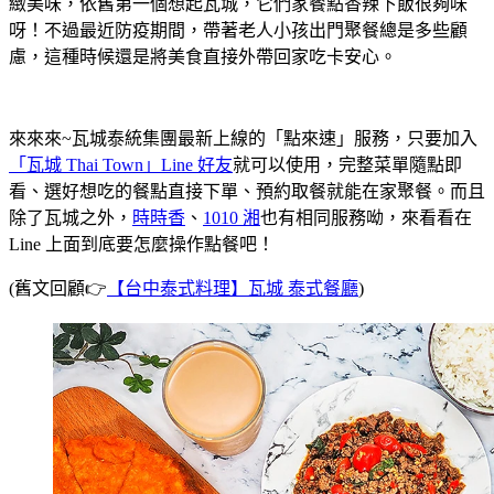
緻美味，依舊第一個想起瓦城，它們家餐點香辣下飯很夠味
呀！不過最近防疫期間，帶著老人小孩出門聚餐總是多些顧
慮，這種時候還是將美食直接外帶回家吃卡安心。
來來來~瓦城泰統集團最新上線的「點來速」服務，只要加入
「瓦城 Thai Town」Line 好友
就可以使用，完整菜單隨點即
看、選好想吃的餐點直接下單、預約取餐就能在家聚餐。而且
除了瓦城之外，
時時香
、
1010 湘
也有相同服務呦，來看看在
Line 上面到底要怎麼操作點餐吧！
(舊文回顧👉
【台中泰式料理】瓦城 泰式餐廳
)