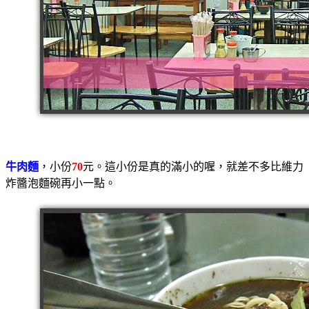
牛肉麵
，小份
70
元。這小份是真的滿小的喔，就差不多比維力
炸醬泡麵碗再小一點。