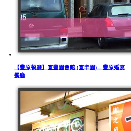
【豐原餐廳】宜豐園會館 (宜丰園) – 豐原婚宴
餐廳