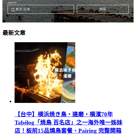
最新文章
【台中】横浜焼き鳥‧達磨，橫濱70年
Tabélog「焼鳥 百名店」之一海外唯一姊妹
店！板前15品燒鳥套餐、Pairing 完整開箱