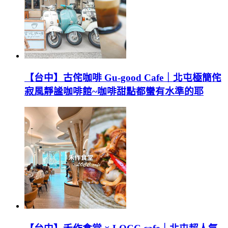
【台中】古侘咖啡 Gu-good Cafe｜北屯極簡侘
寂風靜謐咖啡館~咖啡甜點都蠻有水準的耶