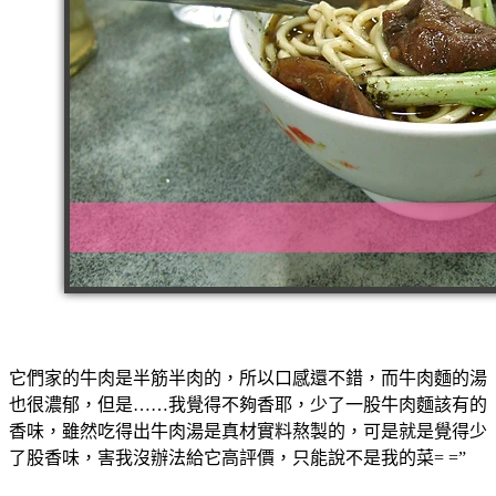
它們家的牛肉是半筋半肉的，所以口感還不錯，而牛肉麵的湯
也很濃郁，但是……我覺得不夠香耶，少了一股牛肉麵該有的
香味，雖然吃得出牛肉湯是真材實料熬製的，可是就是覺得少
了股香味，害我沒辦法給它高評價，只能說不是我的菜= =”