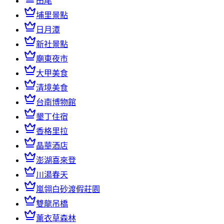
田尾
埔里景點
日月潭
新社景點
廟東夜市
大甲美食
清境美食
台南博物館
墾丁住宿
香格里拉
晶華酒店
澎湖喜來登
川湯春天
嵐翎白砂渡假莊園
雙龍吊橋
薰衣草森林