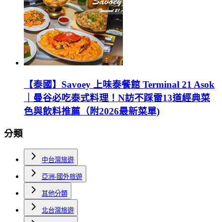
【泰國】Savoey 上味泰餐館 Terminal 21 Asok
｜曼谷必吃泰式料理！N訪不踩雷13道經典菜
色與飲料推薦（附2026最新菜單)
分類
中台灣旅遊
亞洲-國外旅遊
其他分類
北台灣旅遊