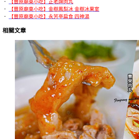
．
【豐原廟東小吃】正老牌肉丸
．
【豐原廟東小吃】金樹鳳梨冰 金樹冰果室
．
【豐原廟東小吃】永芳亭扁食 四神湯
相關文章