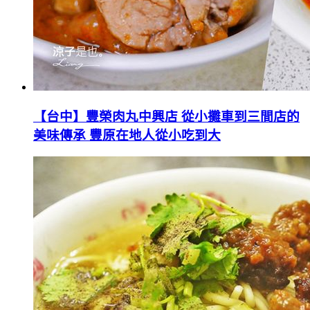
【台中】豐榮肉丸中興店 從小攤車到三間店的
美味傳承 豐原在地人從小吃到大