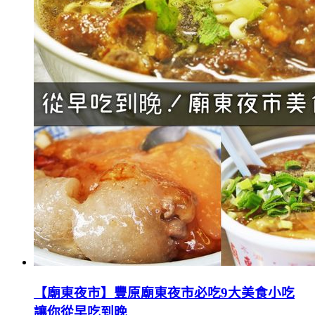
【廟東夜市】豐原廟東夜市必吃9大美食小吃
讓你從早吃到晚