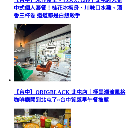
【台中】禾作食堂 × LOCC cafe｜北屯超人氣
中式個人套餐！桂花冰梅骨、川味口水雞、酒
香三杯卷 道道都是白飯殺手
【台中】ORIGBLACK 北屯店｜極黑潮流風格
咖啡廳開到北屯了~台中質感早午餐推薦