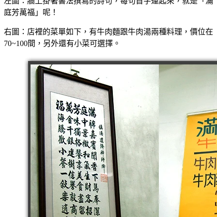
左圖：牆上掛著書法撰寫的詩句，每句首字連起來，就是「滿
庭芳萬福」呢！
右圖：店裡的菜單如下，有牛肉麵跟牛肉湯兩種料理，價位在
70~100間，另外還有小菜可選擇。