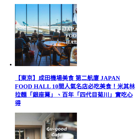
【東京】成田機場美食 第二航廈 JAPAN
FOOD HALL 10間人氣名店必吃美食！米其林
拉麵「銀座篝」、百年「四代目菊川」實吃心
得