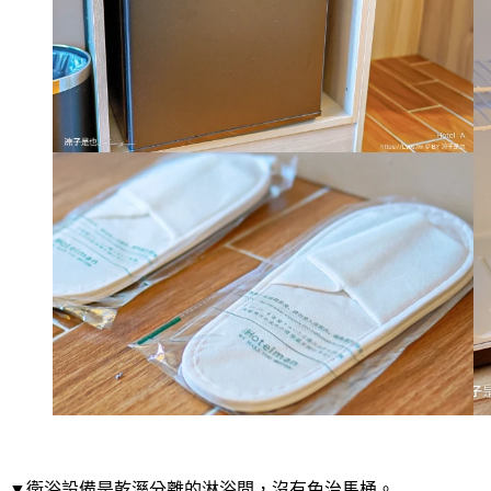
▼衛浴設備是乾溼分離的淋浴間，沒有免治馬桶。