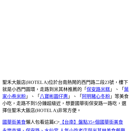
聖禾大飯店(HOTEL A)位於台南熱鬧的西門路二段23號，樓下
就是小西門圓環，走路到米其林推薦的「
保安路米糕
」、「
葉
家小卷米粉
」、「
八寶彬圓仔惠
」、「
阿明豬心冬粉
」等美食
小吃，走路不到5分鐘超級近，想要國華街保安路一路吃，選
擇住聖禾大飯店(HOTEL A)非常方便。
國華街美食
懶人包看這篇👉
【台南】盤點35+個國華街美食
永樂市場、保安路、水仙宮 人氣小吃老店與米其林美食餐廳