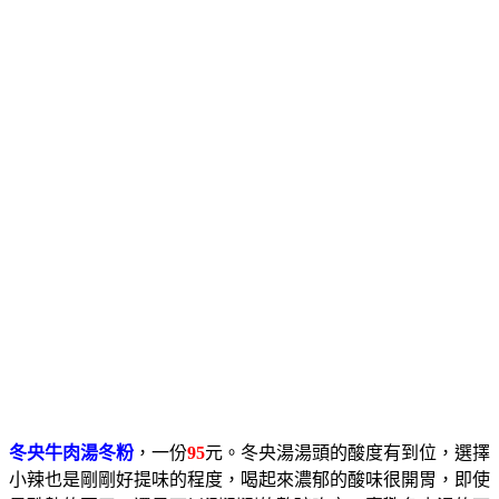
冬央牛肉湯冬粉
，一份
95
元。冬央湯湯頭的酸度有到位，選擇
小辣也是剛剛好提味的程度，喝起來濃郁的酸味很開胃，即使