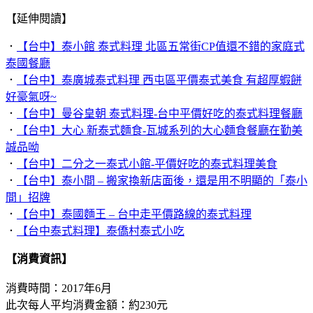
【延伸閱讀】
．
【台中】泰小館 泰式料理 北區五常街CP值還不錯的家庭式
泰國餐廳
．
【台中】泰廣城泰式料理 西屯區平價泰式美食 有超厚蝦餅
好豪氣呀~
．
【台中】曼谷皇朝 泰式料理-台中平價好吃的泰式料理餐廳
．
【台中】大心 新泰式麵食-瓦城系列的大心麵食餐廳在勤美
誠品呦
．
【台中】二分之一泰式小館-平價好吃的泰式料理美食
．
【台中】泰小間 – 搬家換新店面後，還是用不明顯的「泰小
間」招牌
．
【台中】泰國麵王 – 台中走平價路線的泰式料理
．
【台中泰式料理】泰僑村泰式小吃
【消費資訊】
消費時間：2017年6月
此次每人平均消費金額：約230元