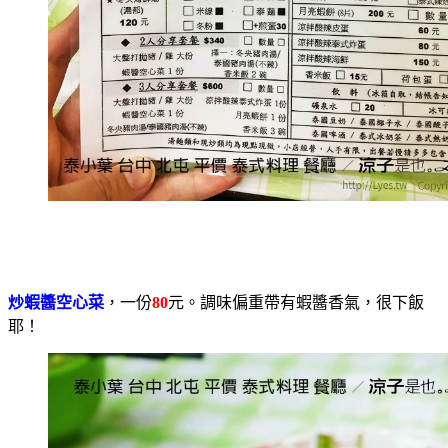
炒蝦醬空心菜
，一份
80
元。調味偏重帶有蝦醬香氣，很下飯
耶！