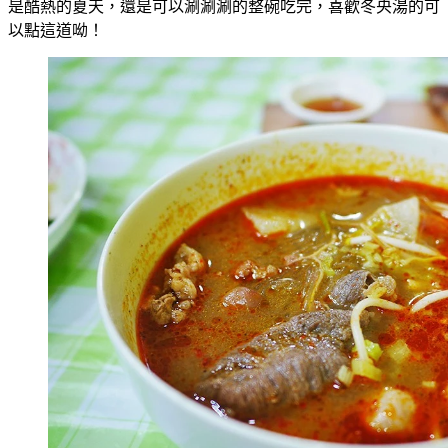
是酷熱的夏天，還是可以涮涮涮的整碗吃完，喜歡冬央湯的可
以點這道呦！