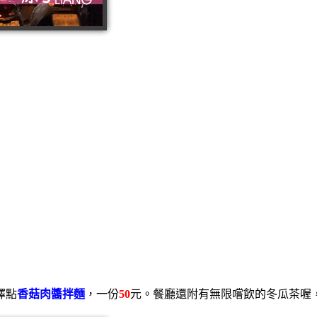
擇點
香菇肉醬拌麵
，一份
50
元。餐廳還附有無限嚐飲的冬瓜茶喔