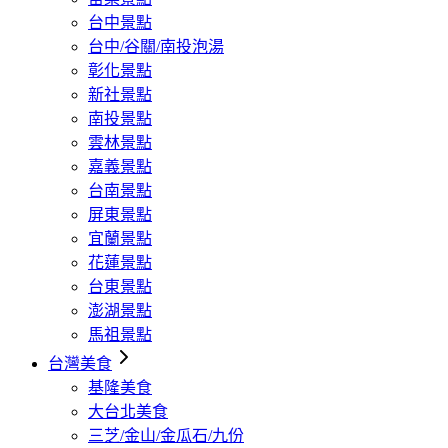
台中景點
台中/谷關/南投泡湯
彰化景點
新社景點
南投景點
雲林景點
嘉義景點
台南景點
屏東景點
宜蘭景點
花蓮景點
台東景點
澎湖景點
馬祖景點
台灣美食
基隆美食
大台北美食
三芝/金山/金瓜石/九份