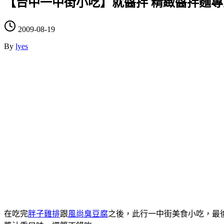
【台中一中街小吃】就醬拌 精緻醬拌麵專
2009-08-19
By
lyes
在吃完
胖子雞排
跟
風尚臭豆腐
之後，此行一中街美食小吃，最