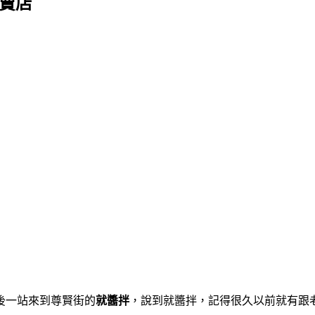
賣店
後一站來到尊賢街的
就醬拌
，說到就醬拌，記得很久以前就有跟