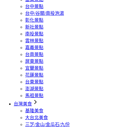
台中景點
台中/谷關/南投泡湯
彰化景點
新社景點
南投景點
雲林景點
嘉義景點
台南景點
屏東景點
宜蘭景點
花蓮景點
台東景點
澎湖景點
馬祖景點
台灣美食
基隆美食
大台北美食
三芝/金山/金瓜石/九份