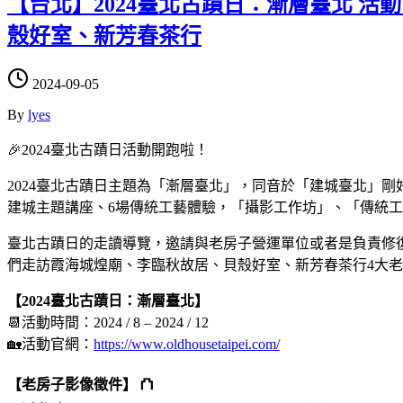
【台北】2024臺北古蹟日：漸層臺北 活
殼好室、新芳春茶行
2024-09-05
By
lyes
🎉2024臺北古蹟日活動開跑啦！
2024臺北古蹟日主題為「漸層臺北」，同音於「建城臺北」剛
建城主題講座、6場傳統工藝體驗，「攝影工作坊」、「傳統
臺北古蹟日的走讀導覽，邀請與老房子營運單位或者是負責修
們走訪霞海城煌廟、李臨秋故居、貝殼好室、新芳春茶行4大
【2024臺北古蹟日：漸層臺北】
📆活動時間：2024 / 8 – 2024 / 12
🏡活動官網：
https://www.oldhousetaipei.com/
【老房子影像徵件】 ⛫