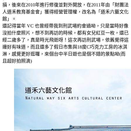
損，後來在2010年進行修復並對外開放，在2011年由「財團法
人道禾教育基金會」獲得經營管理權，改名為「道禾六藝文化
館」。
還記得當年 VC 也曾經帶我到刑武場約會過呦，只是當時好像
沒拍什麼照片，想不到再訪的時候，都有女兒紅豆一枚，還已
經二歲多了，真是時光飛逝呀！這次再訪刑武場，依舊覺得這
邊好有味道，而且還多了假日市集與18度C巧克力工房的冰淇
淋，感覺更好逛囉，來個台中半日遊也是個不錯的景點呦(而
且超好拍照滴)