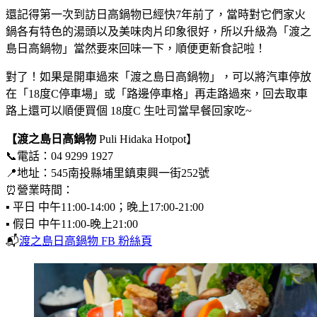
還記得第一次到訪日高鍋物已經快7年前了，當時對它們家火
鍋各有特色的湯頭以及美味肉片印象很好，所以升級為「渡之
島日高鍋物」當然要來回味一下，順便更新食記啦！
對了！如果是開車過來「渡之島日高鍋物」，可以將汽車停放
在「18度C停車場」或「路邊停車格」再走路過來，回去取車
路上還可以順便買個 18度C 生吐司當早餐回家吃~
【渡之島日高鍋物
Puli Hidaka Hotpot】
📞電話：04 9299 1927
📍地址：545南投縣埔里鎮東興一街252號
⏰營業時間：
▪ 平日 中午11:00-14:00；晚上17:00-21:00
▪ 假日 中午11:00-晚上21:00
📬
渡之島日高鍋物 FB 粉絲頁