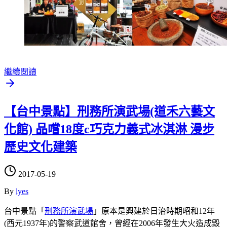
繼續閱讀
【台中景點】刑務所演武場(道禾六藝文
化館) 品嚐18度c巧克力義式冰淇淋 漫步
歷史文化建築
2017-05-19
By
lyes
台中景點「
刑務所演武場
」原本是興建於日治時期昭和12年
(西元1937年)的警察武道館舍，曾經在2006年發生大火造成毀