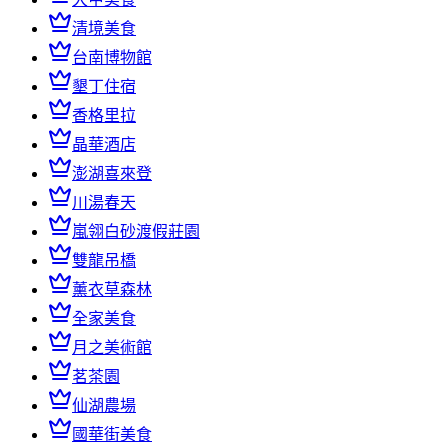
清境美食
台南博物館
墾丁住宿
香格里拉
晶華酒店
澎湖喜來登
川湯春天
嵐翎白砂渡假莊園
雙龍吊橋
薰衣草森林
全家美食
月之美術館
茗茶園
仙湖農場
國華街美食