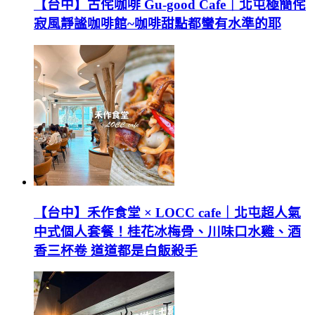
【台中】古侘咖啡 Gu-good Cafe｜北屯極簡侘
寂風靜謐咖啡館~咖啡甜點都蠻有水準的耶
【台中】禾作食堂 × LOCC cafe｜北屯超人氣
中式個人套餐！桂花冰梅骨、川味口水雞、酒
香三杯卷 道道都是白飯殺手