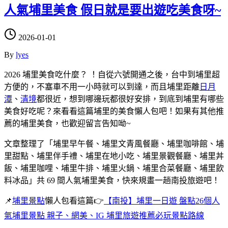
人氣埔里美食 假日就是要出遊吃美食呀~
2026-01-01
By
lyes
2026 埔里美食吃什麼？ ！自從六號開通之後，台中到埔里超
方便的，不塞車不用一小時就可以到達，而且埔里距離
日月
潭
、
清境
都很近，想到哪邊玩都很好安排，到底到埔里有哪些
美食好吃呢？來看看這篇埔里的美食懶人包吧！如果有其他推
薦的埔里美食，也歡迎留言告知呦~
文章整理了「埔里早午餐、埔里文青風餐廳、埔里咖啡館、埔
里甜點、埔里伴手禮、埔里在地小吃、埔里景觀餐廳、埔里丼
飯、埔里咖哩、埔里牛排、埔里火鍋、埔里合菜餐廳、埔里飲
料冰品」共 69 間人氣埔里美食，快來規畫一趟南投旅遊吧！
📌
埔里景點
懶人包看這篇👉
【南投】埔里一日遊 盤點26個人
氣埔里景點 親子、網美、IG 埔里旅遊推薦必玩景點路線