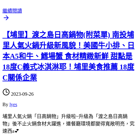
繼續閱讀
【埔里】渡之島日高鍋物(附菜單) 南投埔
里人氣火鍋升級新風貌！美國牛小排、日
本A5和牛、鱈場蟹 食材精緻新鮮 甜點是
18度C義式冰淇淋耶！埔里美食推薦 18度
C關係企業
2023-09-26
By
lyes
埔里人氣火鍋「日高鍋物」升級啦~升級為「渡之島日高鍋
物」後不止火鍋食材大躍進，連餐廳環境都變得寬敞明亮，究
速西a💕