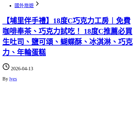
國外旅遊
【埔里伴手禮】18度C巧克力工房︱免費
咖啡奉茶、巧克力試吃！ 18度C推薦必買
生吐司、鹽可頌、蝴蝶酥、冰淇淋、巧克
力、年輪蛋糕
2026-04-13
By
lyes