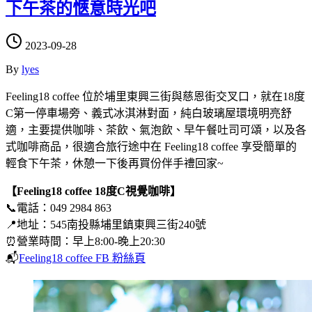
下午茶的愜意時光吧
2023-09-28
By
lyes
Feeling18 coffee 位於埔里東興三街與慈恩街交叉口，就在18度
C第一停車場旁、義式冰淇淋對面，純白玻璃屋環境明亮舒
適，主要提供咖啡、茶飲、氣泡飲、早午餐吐司可頌，以及各
式咖啡商品，很適合旅行途中在 Feeling18 coffee 享受簡單的
輕食下午茶，休憩一下後再買份伴手禮回家~
【Feeling18 coffee
18度C視覺咖啡】
📞電話：049 2984 863
📍地址：545南投縣埔里鎮東興三街240號
⏰營業時間：早上8:00-晚上20:30
📬
Feeling18 coffee FB 粉絲頁