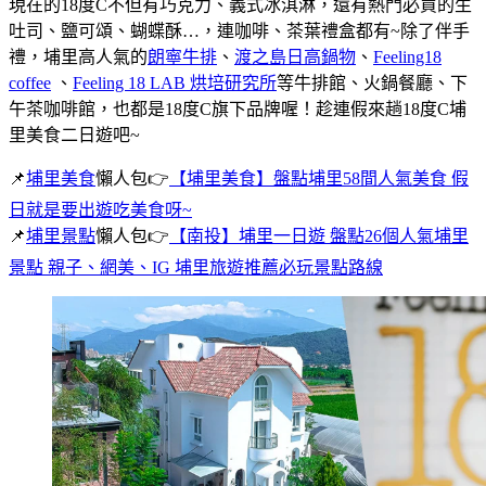
現在的18度C不但有巧克力、義式冰淇淋，還有熱門必買的生
吐司、鹽可頌、蝴蝶酥…，連咖啡、茶葉禮盒都有~除了伴手
禮，埔里高人氣的
朗寧牛排
、
渡之島日高鍋物
、
Feeling18
coffee
、
Feeling 18 LAB 烘培研究所
等牛排館、火鍋餐廳、下
午茶咖啡館，也都是18度C旗下品牌喔！趁連假來趟18度C埔
里美食二日遊吧~
📌
埔里美食
懶人包👉
【埔里美食】盤點埔里58間人氣美食 假
日就是要出遊吃美食呀~
📌
埔里景點
懶人包👉
【南投】埔里一日遊 盤點26個人氣埔里
景點 親子、網美、IG 埔里旅遊推薦必玩景點路線