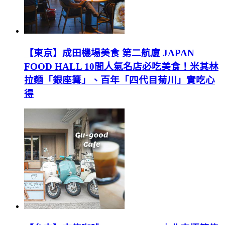
【東京】成田機場美食 第二航廈 JAPAN
FOOD HALL 10間人氣名店必吃美食！米其林
拉麵「銀座篝」、百年「四代目菊川」實吃心
得