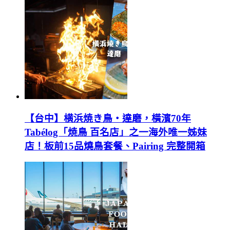
【台中】横浜焼き鳥‧達磨，橫濱70年
Tabélog「焼鳥 百名店」之一海外唯一姊妹
店！板前15品燒鳥套餐、Pairing 完整開箱