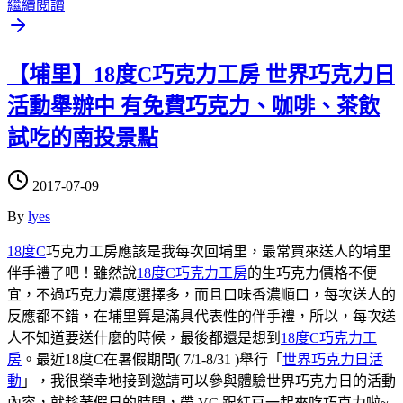
繼續閱讀
【埔里】18度C巧克力工房 世界巧克力日
活動舉辦中 有免費巧克力、咖啡、茶飲
試吃的南投景點
2017-07-09
By
lyes
18度C
巧克力工房應該是我每次回埔里，最常買來送人的埔里
伴手禮了吧！雖然說
18度C巧克力工房
的生巧克力價格不便
宜，不過巧克力濃度選擇多，而且口味香濃順口，每次送人的
反應都不錯，在埔里算是滿具代表性的伴手禮，所以，每次送
人不知道要送什麼的時候，最後都還是想到
18度C巧克力工
房
。最近18度C在暑假期間( 7/1-8/31 )舉行「
世界巧克力日活
動
」，我很榮幸地接到邀請可以參與體驗世界巧克力日的活動
內容，就趁著假日的時間，帶 VC 跟紅豆一起來吃巧克力啦~