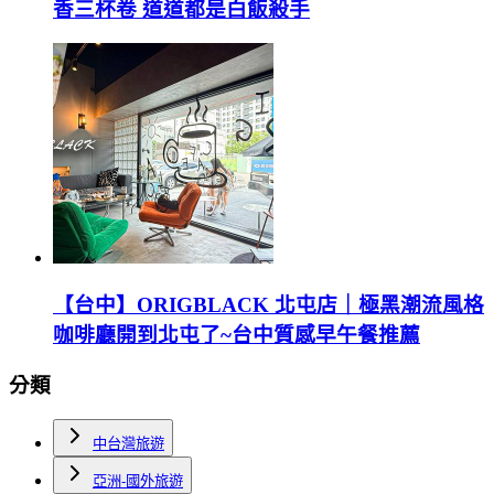
香三杯卷 道道都是白飯殺手
【台中】ORIGBLACK 北屯店｜極黑潮流風格
咖啡廳開到北屯了~台中質感早午餐推薦
分類
中台灣旅遊
亞洲-國外旅遊