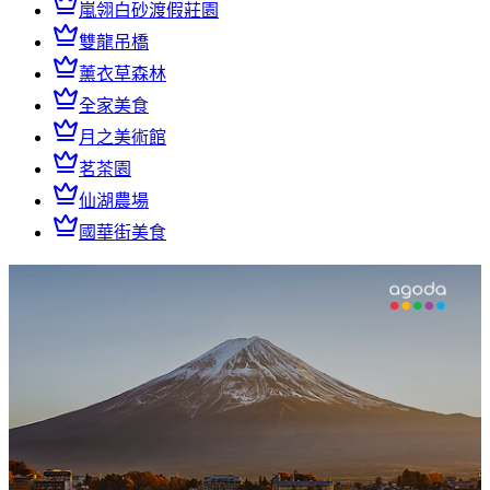
嵐翎白砂渡假莊園
雙龍吊橋
薰衣草森林
全家美食
月之美術館
茗茶園
仙湖農場
國華街美食