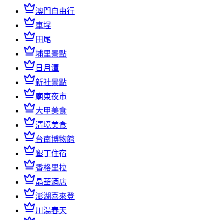
澳門自由行
車埕
田尾
埔里景點
日月潭
新社景點
廟東夜市
大甲美食
清境美食
台南博物館
墾丁住宿
香格里拉
晶華酒店
澎湖喜來登
川湯春天