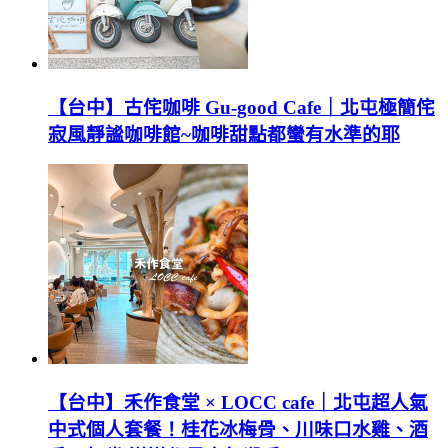
【台中】古侘咖啡 Gu-good Cafe｜北屯極簡侘
寂風靜謐咖啡館~咖啡甜點都蠻有水準的耶
【台中】禾作食堂 × LOCC cafe｜北屯超人氣
中式個人套餐！桂花冰梅骨、川味口水雞、酒