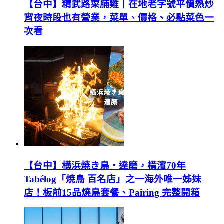
【台中】精武路菜脯雞｜在地老字號平價熱炒
宵夜時段也有營業，菜單、價格、必點菜色一
次看
【台中】横浜焼き鳥‧達磨，橫濱70年
Tabélog「焼鳥 百名店」之一海外唯一姊妹
店！板前15品燒鳥套餐、Pairing 完整開箱