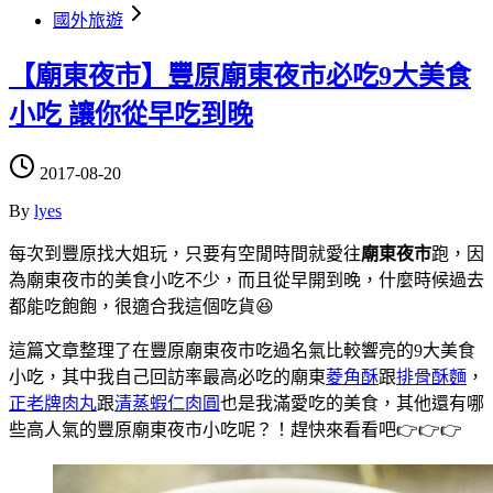
國外旅遊
【廟東夜市】豐原廟東夜市必吃9大美食
小吃 讓你從早吃到晚
2017-08-20
By
lyes
每次到豐原找大姐玩，只要有空閒時間就愛往
廟東夜市
跑，因
為廟東夜市的美食小吃不少，而且從早開到晚，什麼時候過去
都能吃飽飽，很適合我這個吃貨😆
這篇文章整理了在豐原廟東夜市吃過名氣比較響亮的9大美食
小吃，其中我自己回訪率最高必吃的廟東
菱角酥
跟
排骨酥麵
，
正老牌肉丸
跟
清蒸蝦仁肉圓
也是我滿愛吃的美食，其他還有哪
些高人氣的豐原廟東夜市小吃呢？！趕快來看看吧👉👉👉