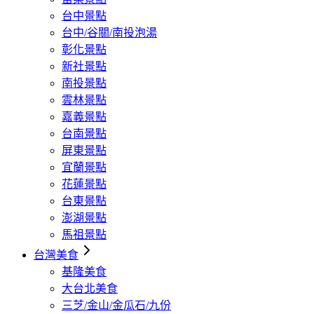
台中景點
台中/谷關/南投泡湯
彰化景點
新社景點
南投景點
雲林景點
嘉義景點
台南景點
屏東景點
宜蘭景點
花蓮景點
台東景點
澎湖景點
馬祖景點
台灣美食
基隆美食
大台北美食
三芝/金山/金瓜石/九份