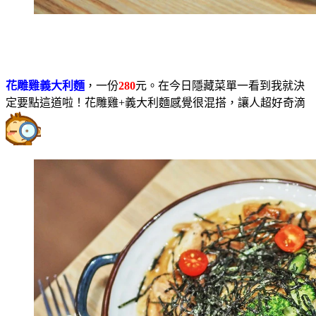
花雕雞義大利麵
，一份
280
元。在今日隱藏菜單一看到我就決
定要點這道啦！花雕雞+義大利麵感覺很混搭，讓人超好奇滴