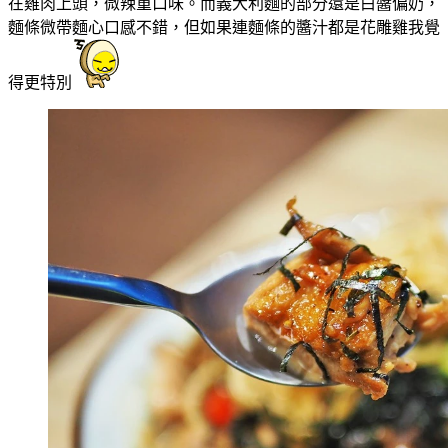
在雞肉上頭，微辣重口味。而義大利麵的部分還是白醬偏奶，
麵條微帶麵心口感不錯，但如果連麵條的醬汁都是花雕雞我覺
得更特別