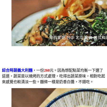
綜合時蔬義大利麵
，一份
260
元。因為想配點菜均衡一下選了
這道，蔬菜是以燒烤的方式處理，吃得出蔬菜原味，相對吃起
來感覺也較清淡一些。麵條一樣是奶香白醬，不錯吃。