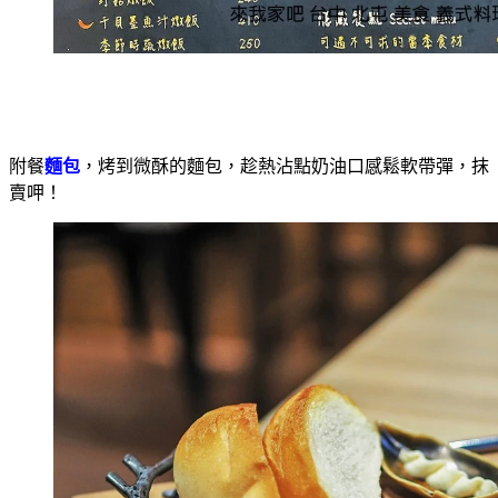
附餐
麵包
，烤到微酥的麵包，趁熱沾點奶油口感鬆軟帶彈，抹
賣呷！