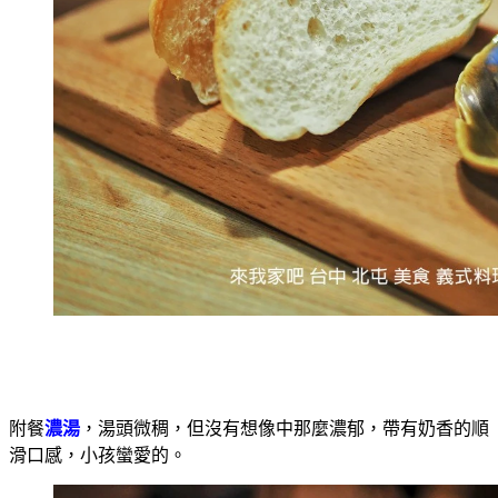
附餐
濃湯
，湯頭微稠，但沒有想像中那麼濃郁，帶有奶香的順
滑口感，小孩蠻愛的。