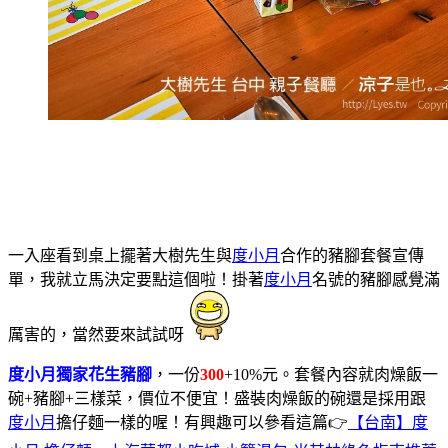
一入座看到桌上擺著大樹先生與
度小月
合作的豬腳套餐宣傳
單，我就立馬決定要點這個啦！掛著
度小月
名號的豬腳感覺滿
厲害的，當然要來試試呀
度小月獨家花生豬腳
，一份
300
+10%元。套餐內容就肉燥飯一
碗+豬腳+三樣菜，價位不便宜！盛裝肉燥飯的碗還是採用跟
度小月
擔仔麵一樣的喔！有興趣可以參看這篇👉
【台南】度