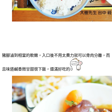
豬腳滷到相當的軟嫩，入口後不用太費力就可以骨肉分離，而
且味道鹹香微甘甜很下飯，還滿好吃的