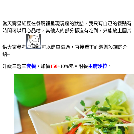
當天壽星紅豆在餐廳裡呈現玩瘋的狀態，我只有自己的餐點有
時間可以用心品嚐，其他人的部分都沒有吃到，只能放上圖片
供大家參考
可以簡單滑過，直接看下面遊樂設施的介
紹~
升級三選三
套餐
，加價
150
+10%元。附餐
主廚沙拉
。