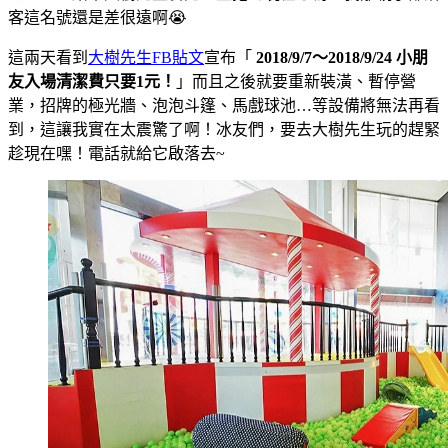
客這名號還是差很遠啊😭
這兩天看到
大樹先生FB貼文
宣布「
2018/9/7～2018/9/24 小朋
友入場清潔費只要1元！
」而且之後就要重新裝潢、暫停營
業，招牌的極光牆、泡泡斗篷、馬戲球池…等設備將無法再看
到，這讓我實在太震驚了啊！冰友們，要去大樹先生玩的趕緊
趁現在嘿！電話就給它啟落去~