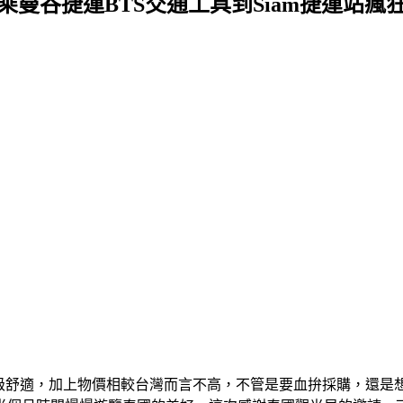
乘曼谷捷運BTS交通工具到Siam捷運站瘋狂血
a高級舒適，加上物價相較台灣而言不高，不管是要血拚採購，還是