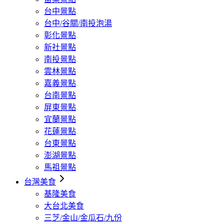
台中景點
台中/谷關/南投泡湯
彰化景點
新社景點
南投景點
雲林景點
嘉義景點
台南景點
屏東景點
宜蘭景點
花蓮景點
台東景點
澎湖景點
馬祖景點
台灣美食
基隆美食
大台北美食
三芝/金山/金瓜石/九份