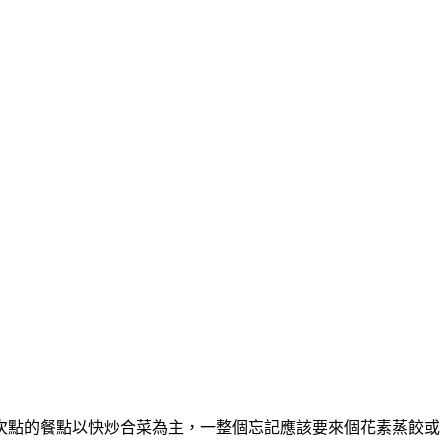
次點的餐點以快炒合菜為主，一整個忘記應該要來個花素蒸餃或