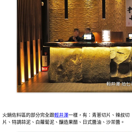
火鍋佐料區的部分完全跟
輕井澤
一樣，有：青蔥切片、辣叔切
片、特調蒜泥、白蘿蔔泥、釀造果醋、日式醬油、沙茶醬。