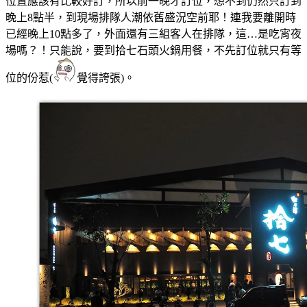
位置應該有比較好訂，所以前一晚才訂位，想不到仍然只訂到
晚上8點半，到現場排隊人潮依舊盛況空前耶！連我要離開時
已經晚上10點多了，外面還有三組客人在排隊，這…是吃宵夜
場嗎？！只能說，要到拾七石頭火鍋用餐，不先訂位就只有等
位的份惹(
覺得誇張)。