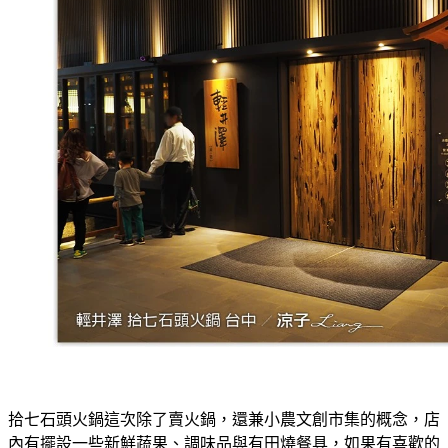
拾七石頭火鍋這次除了賣火鍋，還兼小農文創市集的概念，店
內有擺設一些新鮮蔬果、調味品與有田燒餐具，如果有喜歡的