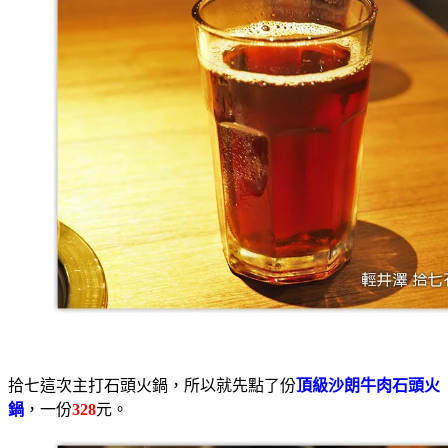
拾七這次主打石頭火鍋，所以就先點了份
頂級沙朗牛肉石頭火
鍋
，一份
328
元。