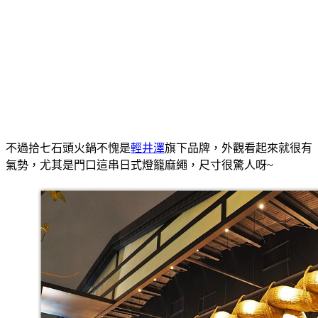
不過拾七石頭火鍋不愧是
輕井澤
旗下品牌，外觀看起來就很有
氣勢，尤其是門口這串日式燈籠麻繩，尺寸很驚人呀~