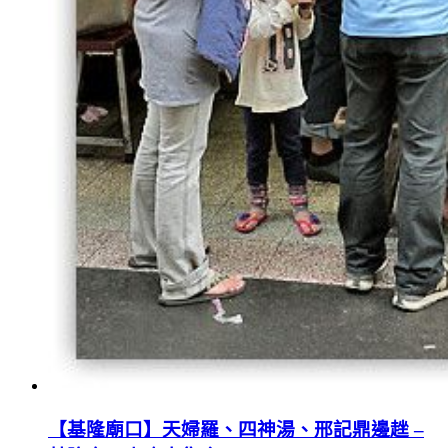
【基隆廟口】天婦羅、四神湯、邢記鼎邊趖 –