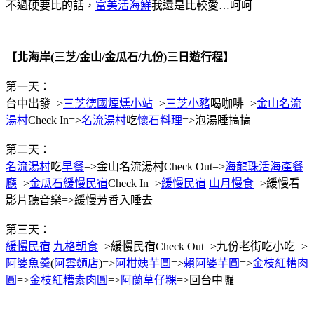
不過硬要比的話，
富美活海鮮
我還是比較愛…呵呵
【北海岸(三芝/金山/金瓜石/九份)三日遊行程】
第一天：
台中出發=>
三芝德國煙燻小站
=>
三芝小豬
喝咖啡=>
金山名流
湯村
Check In=>
名流湯村
吃
懷石料理
=>泡湯睡搞搞
第二天：
名流湯村
吃
早餐
=>金山名流湯村Check Out=>
海龍珠活海產餐
廳
=>
金瓜石緩慢民宿
Check In=>
緩慢民宿
山月慢食
=>緩慢看
影片聽音樂=>緩慢芳香入睡去
第三天：
緩慢民宿
九格朝食
=>緩慢民宿Check Out=>九份老街吃小吃=>
阿婆魚羹
(
阿雲麵店
)=>
阿柑姨芋圓
=>
賴阿婆芋圓
=>
金枝紅糟肉
圓
=>
金枝紅糟素肉圓
=>
阿蘭草仔粿
=>回台中囉