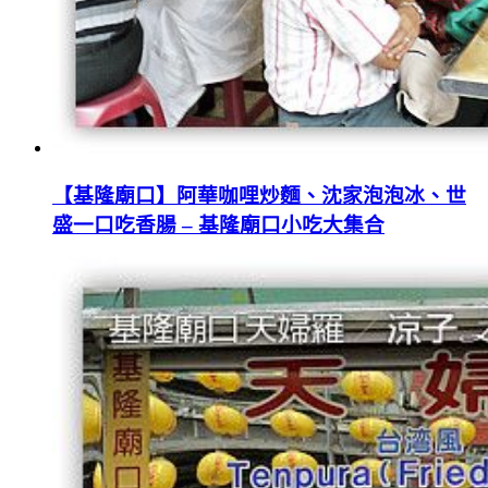
【基隆廟口】阿華咖哩炒麵、沈家泡泡冰、世
盛一口吃香腸 – 基隆廟口小吃大集合