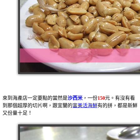
來到海產店一定要點的當然是
沙西米
，一份
150
元。有沒有看
到那個超厚的切片啊，跟宜蘭的
富美活海鮮
有的拼，都是新鮮
又份量十足！