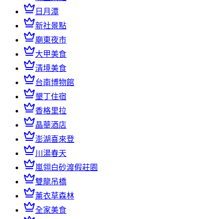
日月潭
新社景點
廟東夜市
大甲美食
清境美食
台南博物館
墾丁住宿
香格里拉
晶華酒店
澎湖喜來登
川湯春天
嵐翎白砂渡假莊園
雙龍吊橋
薰衣草森林
全家美食