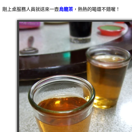
剛上桌服務人員就送來一壺
烏龍茶
，熱熱的喝還不錯喔！