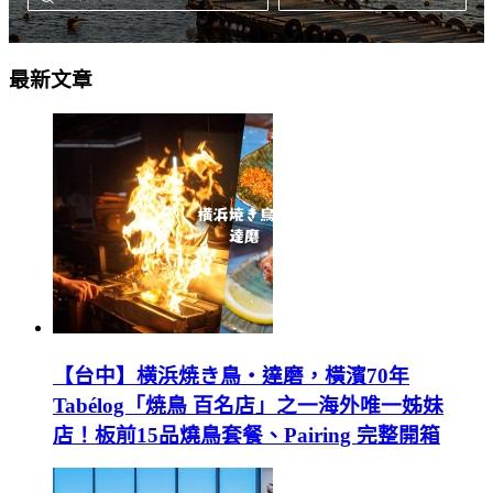
最新文章
【台中】横浜焼き鳥‧達磨，橫濱70年
Tabélog「焼鳥 百名店」之一海外唯一姊妹
店！板前15品燒鳥套餐、Pairing 完整開箱