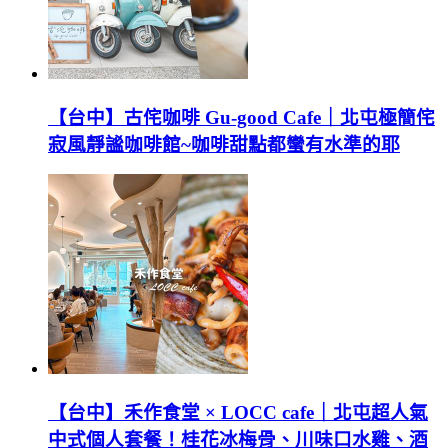
【台中】古侘咖啡 Gu-good Cafe｜北屯極簡侘
寂風靜謐咖啡館~咖啡甜點都蠻有水準的耶
【台中】禾作食堂 × LOCC cafe｜北屯超人氣
中式個人套餐！桂花冰梅骨、川味口水雞、酒