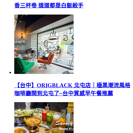
香三杯卷 道道都是白飯殺手
【台中】ORIGBLACK 北屯店｜極黑潮流風格
咖啡廳開到北屯了~台中質感早午餐推薦