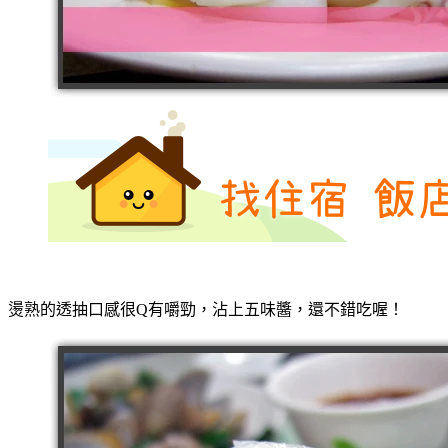
燙熟的透抽口感很Q有嚼勁，沾上五味醬，還不錯吃喔！