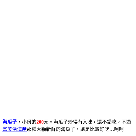
海瓜子
，小份的
200
元。海瓜子炒得有入味，還不錯吃，不過
富美活海產
那種大顆新鮮的海瓜子，還是比較好吃…呵呵