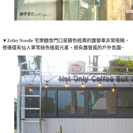
▼Zeller Noodle 宅樂麵食門口是銀色經典的露營車非常吸睛，
旁邊還有仙人掌等綠色植栽元素，很有露營風的戶外氛圍~