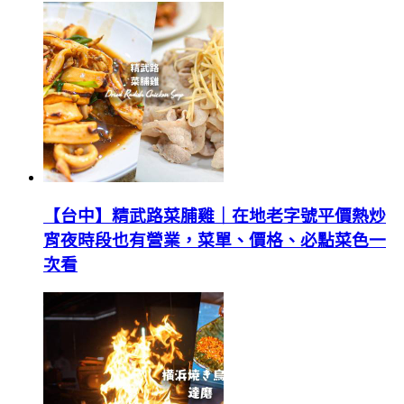
【台中】精武路菜脯雞｜在地老字號平價熱炒
宵夜時段也有營業，菜單、價格、必點菜色一
次看