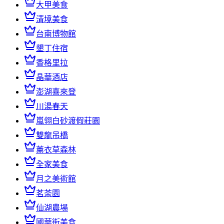
大甲美食
清境美食
台南博物館
墾丁住宿
香格里拉
晶華酒店
澎湖喜來登
川湯春天
嵐翎白砂渡假莊園
雙龍吊橋
薰衣草森林
全家美食
月之美術館
茗茶園
仙湖農場
國華街美食