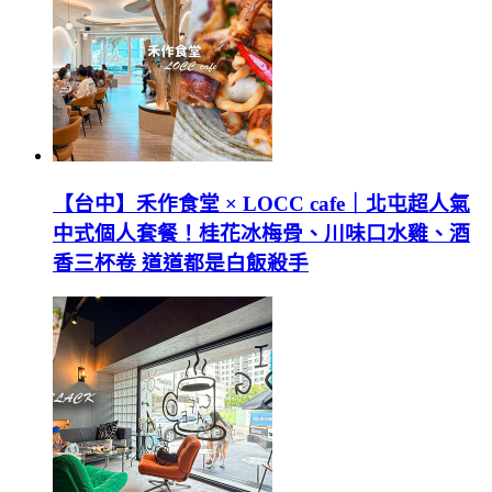
【台中】禾作食堂 × LOCC cafe｜北屯超人氣
中式個人套餐！桂花冰梅骨、川味口水雞、酒
香三杯卷 道道都是白飯殺手