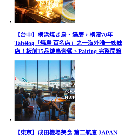
【台中】横浜焼き鳥‧達磨，橫濱70年
Tabélog「焼鳥 百名店」之一海外唯一姊妹
店！板前15品燒鳥套餐、Pairing 完整開箱
【東京】成田機場美食 第二航廈 JAPAN