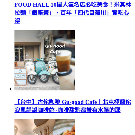
FOOD HALL 10間人氣名店必吃美食！米其林
拉麵「銀座篝」、百年「四代目菊川」實吃心
得
【台中】古侘咖啡 Gu-good Cafe｜北屯極簡侘
寂風靜謐咖啡館~咖啡甜點都蠻有水準的耶