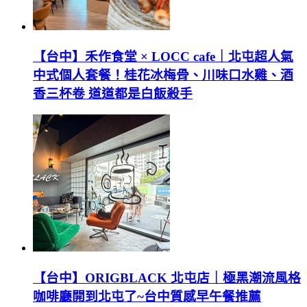
【台中】禾作食堂 × LOCC cafe｜北屯超人氣
中式個人套餐！桂花冰梅骨、川味口水雞、酒
香三杯卷 道道都是白飯殺手
【台中】ORIGBLACK 北屯店｜極黑潮流風格
咖啡廳開到北屯了~台中質感早午餐推薦