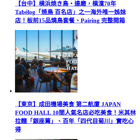
【台中】横浜焼き鳥‧達磨，橫濱70年
Tabélog「焼鳥 百名店」之一海外唯一姊妹
店！板前15品燒鳥套餐、Pairing 完整開箱
【東京】成田機場美食 第二航廈 JAPAN
FOOD HALL 10間人氣名店必吃美食！米其林
拉麵「銀座篝」、百年「四代目菊川」實吃心
得