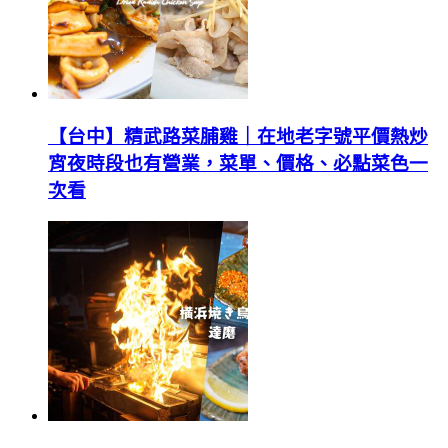
【台中】精武路菜脯雞｜在地老字號平價熱炒
宵夜時段也有營業，菜單、價格、必點菜色一
次看