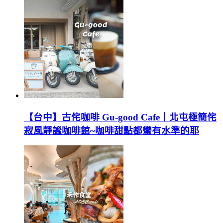
【台中】古侘咖啡 Gu-good Cafe｜北屯極簡侘
寂風靜謐咖啡館~咖啡甜點都蠻有水準的耶