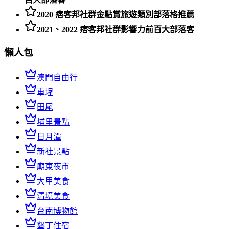
2020 痞客邦社群金點賞旅遊類別部落格推薦
2021、2022 痞客邦社群影響力前百大部落客
懶人包
澳門自由行
車埕
田尾
埔里景點
日月潭
新社景點
廟東夜市
大甲美食
清境美食
台南博物館
墾丁住宿