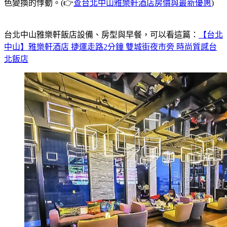
色變換的悸動。(👉
查台北中山雅樂軒酒店房價與最新優惠
)
台北中山雅樂軒飯店設備、房型與早餐，可以看這篇：
【台北
中山】雅樂軒酒店 捷運走路2分鐘 雙城街夜市旁 時尚質感台
北飯店