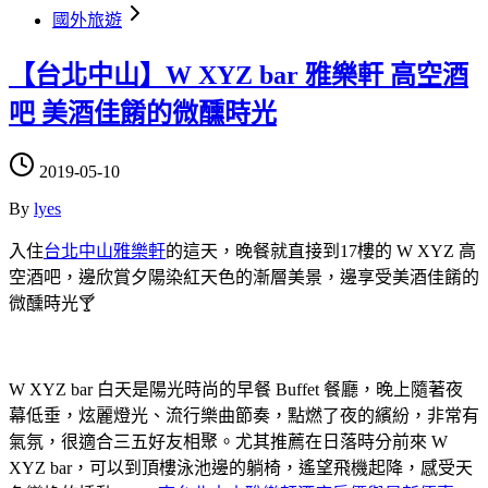
國外旅遊
【台北中山】W XYZ bar 雅樂軒 高空酒
吧 美酒佳餚的微醺時光
2019-05-10
By
lyes
入住
台北中山雅樂軒
的這天，晚餐就直接到17樓的 W XYZ 高
空酒吧，邊欣賞夕陽染紅天色的漸層美景，邊享受美酒佳餚的
微醺時光🍸
W XYZ bar 白天是陽光時尚的早餐 Buffet 餐廳，晚上隨著夜
幕低垂，炫麗燈光、流行樂曲節奏，點燃了夜的繽紛，非常有
氣氛，很適合三五好友相聚。尤其推薦在日落時分前來 W
XYZ bar，可以到頂樓泳池邊的躺椅，遙望飛機起降，感受天