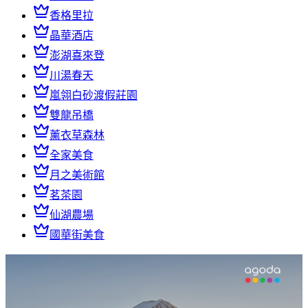
香格里拉
晶華酒店
澎湖喜來登
川湯春天
嵐翎白砂渡假莊園
雙龍吊橋
薰衣草森林
全家美食
月之美術館
茗茶園
仙湖農場
國華街美食