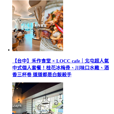
【台中】禾作食堂 × LOCC cafe｜北屯超人氣
中式個人套餐！桂花冰梅骨、川味口水雞、酒
香三杯卷 道道都是白飯殺手