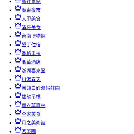
新社景點
廟東夜市
大甲美食
清境美食
台南博物館
墾丁住宿
香格里拉
晶華酒店
澎湖喜來登
川湯春天
嵐翎白砂渡假莊園
雙龍吊橋
薰衣草森林
全家美食
月之美術館
茗茶園