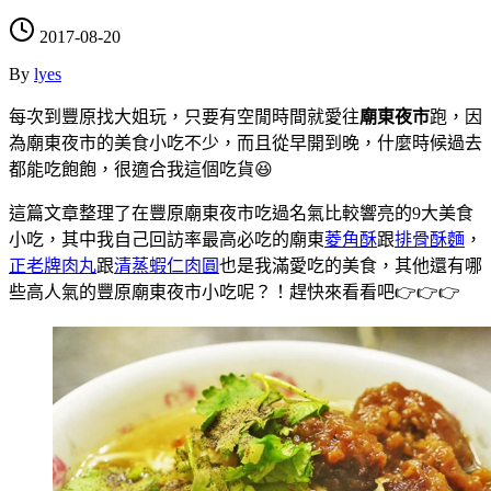
2017-08-20
By
lyes
每次到豐原找大姐玩，只要有空閒時間就愛往
廟東夜市
跑，因
為廟東夜市的美食小吃不少，而且從早開到晚，什麼時候過去
都能吃飽飽，很適合我這個吃貨😆
這篇文章整理了在豐原廟東夜市吃過名氣比較響亮的9大美食
小吃，其中我自己回訪率最高必吃的廟東
菱角酥
跟
排骨酥麵
，
正老牌肉丸
跟
清蒸蝦仁肉圓
也是我滿愛吃的美食，其他還有哪
些高人氣的豐原廟東夜市小吃呢？！趕快來看看吧👉👉👉