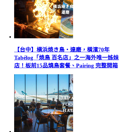
【台中】横浜焼き鳥‧達磨，橫濱70年
Tabélog「焼鳥 百名店」之一海外唯一姊妹
店！板前15品燒鳥套餐、Pairing 完整開箱