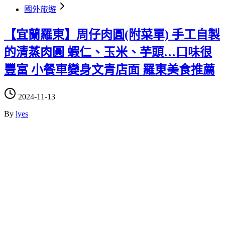
國外旅遊
【宜蘭羅東】周仔肉圓(附菜單) 手工自製
的清蒸肉圓 蝦仁、玉米、芋頭…口味很
豐富 小餐車變身文青店面 羅東美食推薦
2024-11-13
By
lyes