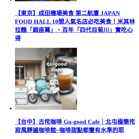
【東京】成田機場美食 第二航廈 JAPAN
FOOD HALL 10間人氣名店必吃美食！米其林
拉麵「銀座篝」、百年「四代目菊川」實吃心
得
【台中】古侘咖啡 Gu-good Cafe｜北屯極簡侘
寂風靜謐咖啡館~咖啡甜點都蠻有水準的耶