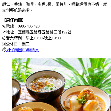
蝦仁、香辣、咖哩，多達6種非常特別，網路評價也不錯，就
立刻導航過來啦~
【周仔肉圓】
📞電話：0985 435 420
📍地址：宜蘭縣五結鄉五結路三段192號
⏰營業時間：早上10:00-晚上19:00
🆑公休日：週三
📫
周仔肉圓FB粉絲頁