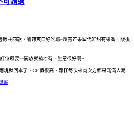
不可錯過
冬蔭肉醬飯共四款，酸辣爽口好吃耶~還有芒果聖代鮮甜有果香，飯後
上訂位還要一開放就搶才有，生意很好啊~
吃兩塊就回本了，CP 值很高，難怪每次來肉次方都是滿滿人潮！
餐廳