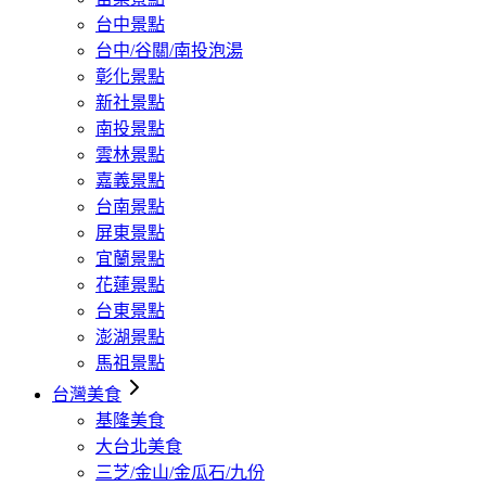
台中景點
台中/谷關/南投泡湯
彰化景點
新社景點
南投景點
雲林景點
嘉義景點
台南景點
屏東景點
宜蘭景點
花蓮景點
台東景點
澎湖景點
馬祖景點
台灣美食
基隆美食
大台北美食
三芝/金山/金瓜石/九份