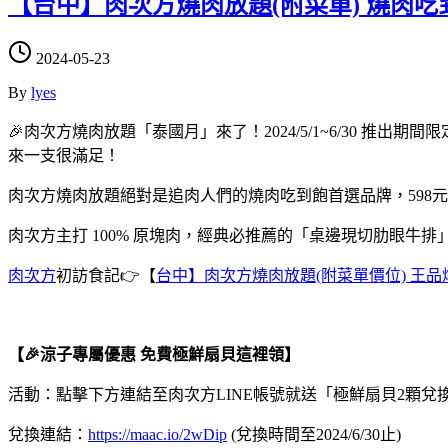
【台中】肉次方燒肉放題(附菜單) 燒肉
2024-05-23
By
lyes
🎉肉次方燒肉放題「泰國月」來了！2024/5/1~6/30
來一支很滿足！
肉次方燒肉放題絕對是追肉人們的燒肉吃到飽首選品牌，598
肉次方主打 100% 原塊肉，經典必推薦的「桌邊現切肋眼牛
肉次方
初訪食記👉【
台中】肉次方燒肉放題(附菜單價位) 王
【🎉涼子專屬優惠 免費極鮮扇貝這裡領】
活動：點擊下方連結至肉次方LINE帳號就送「極鮮扇貝2顆兌
兌換連結：
https://maac.io/2wDip
(兌換時間至2024/6/30止)