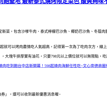
吃到飽聖地 最新泰式燒烤限定菜色 酸爽夠味
 推出期間限定新菜，包含沙嗲牛肉、泰式檸檬巴沙魚、椰奶巴沙魚、
元起就可以烤肉盡情吃人氣超高，記得第一次為了吃肉次方，線
排」，大塊牛排厚實有油花，只要798元以上價位就可以無限點，
品燒肉吃到飽台中店新開幕！598起燒肉海鮮任性吃~文心崇德商圈
換券」，還可以收到最新優惠消息喔~