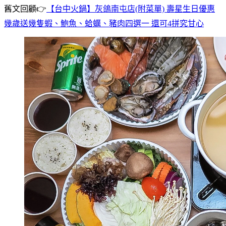
舊文回顧👉
【台中火鍋】灰鴿南屯店(附菜單) 壽星生日優惠
幾歲送幾隻蝦、鮑魚、蛤蠣、豬肉四選一 還可4拼究甘心