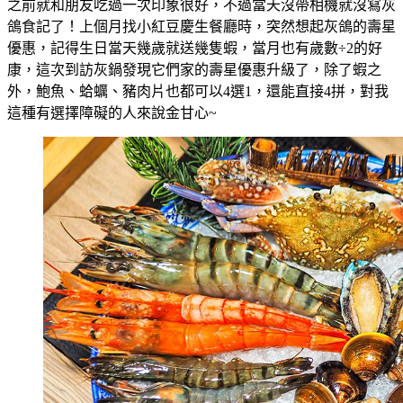
之前就和朋友吃過一次印象很好，不過當天沒帶相機就沒寫灰
鴿食記了！上個月找小紅豆慶生餐廳時，突然想起灰鴿的壽星
優惠，記得生日當天幾歲就送幾隻蝦，當月也有歲數÷2的好
康，這次到訪灰鍋發現它們家的壽星優惠升級了，除了蝦之
外，鮑魚、蛤蠣、豬肉片也都可以4選1，還能直接4拼，對我
這種有選擇障礙的人來說金甘心~