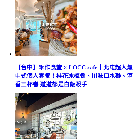
【台中】禾作食堂 × LOCC cafe｜北屯超人氣
中式個人套餐！桂花冰梅骨、川味口水雞、酒
香三杯卷 道道都是白飯殺手