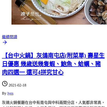
繼續閱讀
【台中火鍋】灰鴿南屯店(附菜單) 壽星生
日優惠 幾歲送幾隻蝦、鮑魚、蛤蠣、豬
肉四選一 還可4拼究甘心
2021-02-18
By
lyes
灰鴿火鍋餐廳在台中有南屯與中科兩間分店，人氣都非常高，