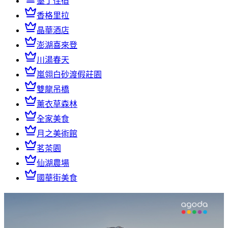
墾丁住宿
香格里拉
晶華酒店
澎湖喜來登
川湯春天
嵐翎白砂渡假莊園
雙龍吊橋
薰衣草森林
全家美食
月之美術館
茗茶園
仙湖農場
國華街美食