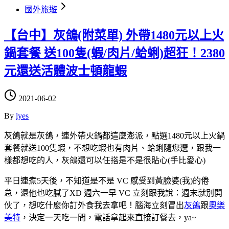
國外旅遊
【台中】灰鴿(附菜單) 外帶1480元以上火
鍋套餐 送100隻(蝦/肉片/蛤蜊)超狂！2380
元還送活體波士頓龍蝦
2021-06-02
By
lyes
灰鴿就是灰鴿，連外帶火鍋都這麼澎派，點選1480元以上火鍋
套餐就送100隻蝦，不想吃蝦也有肉片、蛤蜊隨您選，跟我一
樣都想吃的人，灰鴿還可以任搭是不是很貼心(手比愛心)
平日連煮5天後，不知道是不是 VC 感受到黃臉婆(我)的倦
怠，還他也吃膩了XD 週六一早 VC 立刻跟我說：週末就別開
伙了，想吃什麼你訂外食我去拿吧！腦海立刻冒出
灰鴿
跟
奧樂
美特
，決定一天吃一間，電話拿起來直接訂餐去，ya~