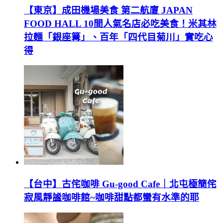
【東京】成田機場美食 第二航廈 JAPAN
FOOD HALL 10間人氣名店必吃美食！米其林
拉麵「銀座篝」、百年「四代目菊川」實吃心
得
【台中】古侘咖啡 Gu-good Cafe｜北屯極簡侘
寂風靜謐咖啡館~咖啡甜點都蠻有水準的耶