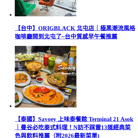
【台中】ORIGBLACK 北屯店｜極黑潮流風格
咖啡廳開到北屯了~台中質感早午餐推薦
【泰國】Savoey 上味泰餐館 Terminal 21 Asok
｜曼谷必吃泰式料理！N訪不踩雷13道經典菜
色與飲料推薦（附2026最新菜單)