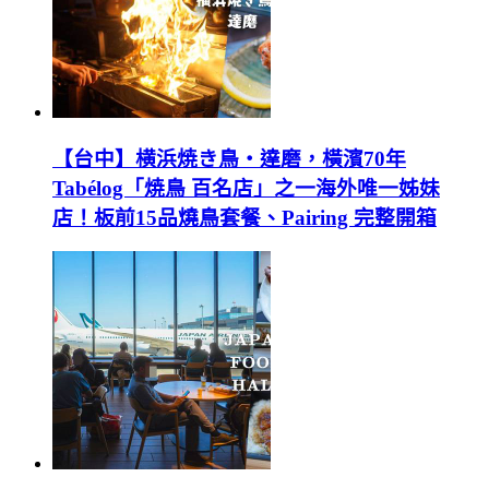
【台中】横浜焼き鳥‧達磨，橫濱70年
Tabélog「焼鳥 百名店」之一海外唯一姊妹
店！板前15品燒鳥套餐、Pairing 完整開箱