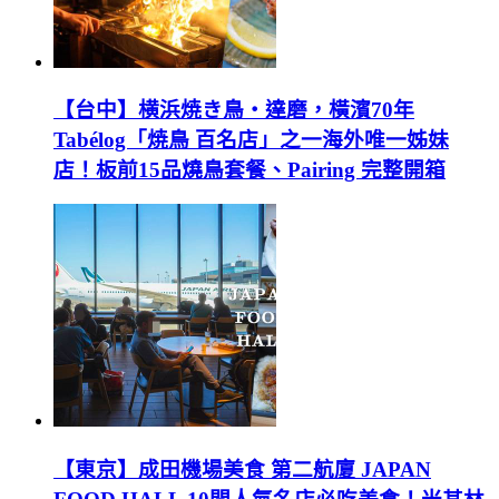
【台中】横浜焼き鳥‧達磨，橫濱70年
Tabélog「焼鳥 百名店」之一海外唯一姊妹
店！板前15品燒鳥套餐、Pairing 完整開箱
【東京】成田機場美食 第二航廈 JAPAN