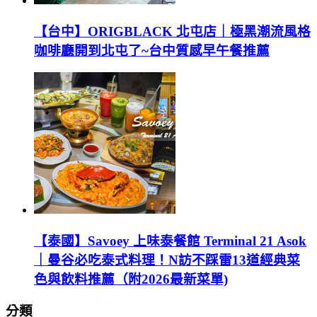
【台中】ORIGBLACK 北屯店｜極黑潮流風格
咖啡廳開到北屯了~台中質感早午餐推薦
【泰國】Savoey 上味泰餐館 Terminal 21 Asok
｜曼谷必吃泰式料理！N訪不踩雷13道經典菜
色與飲料推薦（附2026最新菜單)
分類