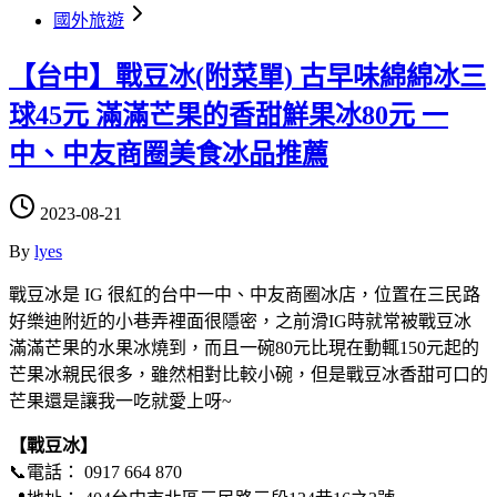
國外旅遊
【台中】戰豆冰(附菜單) 古早味綿綿冰三
球45元 滿滿芒果的香甜鮮果冰80元 一
中、中友商圈美食冰品推薦
2023-08-21
By
lyes
戰豆冰是 IG 很紅的台中一中、中友商圈冰店，位置在三民路
好樂迪附近的小巷弄裡面很隱密，之前滑IG時就常被戰豆冰
滿滿芒果的水果冰燒到，而且一碗80元比現在動輒150元起的
芒果冰親民很多，雖然相對比較小碗，但是戰豆冰香甜可口的
芒果還是讓我一吃就愛上呀~
【戰豆冰】
📞電話： 0917 664 870