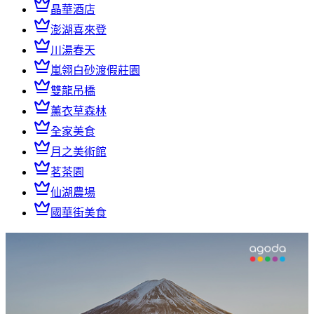
晶華酒店
澎湖喜來登
川湯春天
嵐翎白砂渡假莊園
雙龍吊橋
薰衣草森林
全家美食
月之美術館
茗茶園
仙湖農場
國華街美食