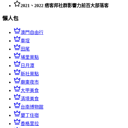
2021、2022 痞客邦社群影響力前百大部落客
懶人包
澳門自由行
車埕
田尾
埔里景點
日月潭
新社景點
廟東夜市
大甲美食
清境美食
台南博物館
墾丁住宿
香格里拉