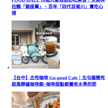
FOOD HALL 10間人氣名店必吃美食！米其林
拉麵「銀座篝」、百年「四代目菊川」實吃心
得
【台中】古侘咖啡 Gu-good Cafe｜北屯極簡侘
寂風靜謐咖啡館~咖啡甜點都蠻有水準的耶