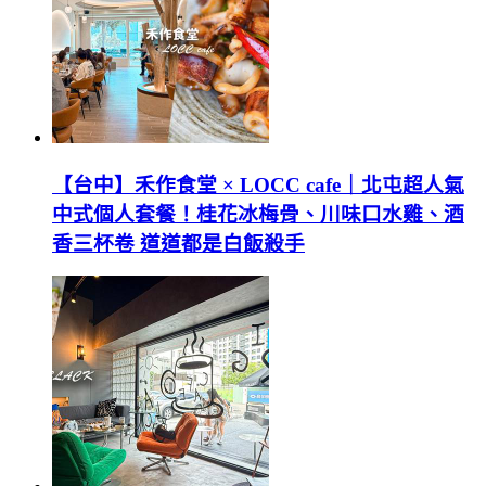
【台中】禾作食堂 × LOCC cafe｜北屯超人氣
中式個人套餐！桂花冰梅骨、川味口水雞、酒
香三杯卷 道道都是白飯殺手