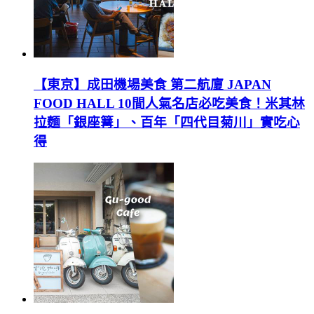
【東京】成田機場美食 第二航廈 JAPAN
FOOD HALL 10間人氣名店必吃美食！米其林
拉麵「銀座篝」、百年「四代目菊川」實吃心
得