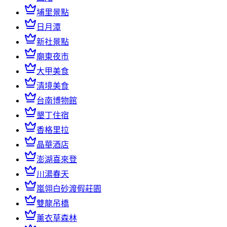
埔里景點
日月潭
新社景點
廟東夜市
大甲美食
清境美食
台南博物館
墾丁住宿
香格里拉
晶華酒店
澎湖喜來登
川湯春天
嵐翎白砂渡假莊園
雙龍吊橋
薰衣草森林