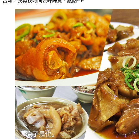
告知，我再找時間去呷跨賣，感謝^0^