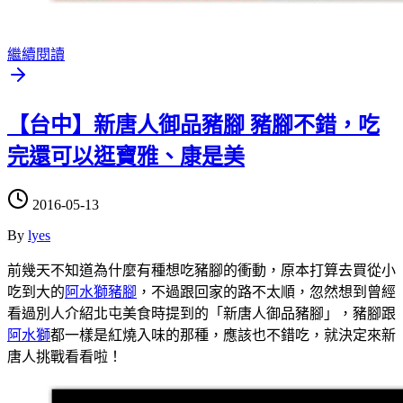
繼續閱讀
【台中】新唐人御品豬腳 豬腳不錯，吃
完還可以逛寶雅、康是美
2016-05-13
By
lyes
前幾天不知道為什麼有種想吃豬腳的衝動，原本打算去買從小
吃到大的
阿水獅豬腳
，不過跟回家的路不太順，忽然想到曾經
看過別人介紹北屯美食時提到的「新唐人御品豬腳」，豬腳跟
阿水獅
都一樣是紅燒入味的那種，應該也不錯吃，就決定來新
唐人挑戰看看啦！