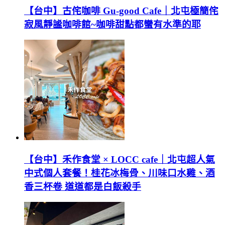
【台中】古侘咖啡 Gu-good Cafe｜北屯極簡侘
寂風靜謐咖啡館~咖啡甜點都蠻有水準的耶
【台中】禾作食堂 × LOCC cafe｜北屯超人氣
中式個人套餐！桂花冰梅骨、川味口水雞、酒
香三杯卷 道道都是白飯殺手