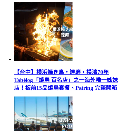
【台中】横浜焼き鳥‧達磨，橫濱70年
Tabélog「焼鳥 百名店」之一海外唯一姊妹
店！板前15品燒鳥套餐、Pairing 完整開箱