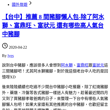
國外旅遊
【台中】推薦 8 間豬腳懶人包-除了阿水
獅、富鼎旺、富狀元 還有哪些高人氣台
中豬腳
2020-04-22
By
lyes
說到台中豬腳，應該很多人會想到
阿水獅
、
富鼎旺
跟
富狀元
這
三間豬腳吧！尤其阿水獅豬腳，對於我這個老台中人吃的是回
憶呀XD
後來陸陸續續也吃過不少間台中豬腳小吃餐廳，除了紅燒豬腳
外，藥燉、冷盤等各式豬腳一樣迷人有魅力。趁著最近閏四月
又到了買豬腳孝敬爸媽的日子，來整理一下台中有哪些人氣豬
腳懶人包吧！如果大家還有其他推薦的台中豬腳，也歡迎留言