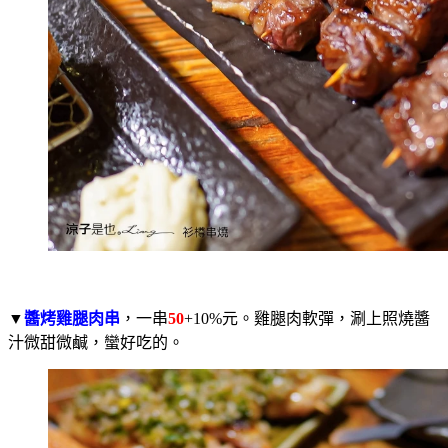
▼
醬烤雞腿肉串
，一串
50
+10%元。雞腿肉軟彈，涮上照燒醬
汁微甜微鹹，蠻好吃的。