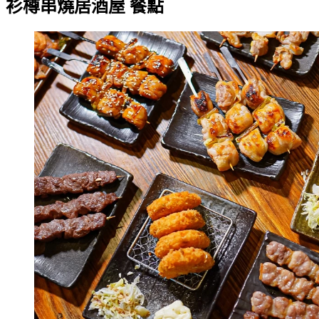
衫樽串燒居酒屋 餐點