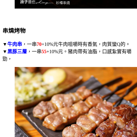
串燒烤物
▼
牛肉串
，一串
70
+10%元牛肉咀嚼時有香氣，肉質蠻Q的。
▼
黑豚三層
，一串
55
+10%元。豬肉帶有油脂，口感紮實有嚼
勁，