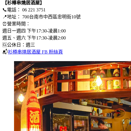
【衫樽串燒居酒屋】
📞電話： 06 221 3751
📍地址： 700台南市中西區忠明街10號
⏰營業時間：
週日ー週四 下午17:30-凌晨1:00
週五、週六 下午17:30-凌晨2:00
🆑公休日：週三
📬
衫樽串燒居酒屋 FB 粉絲頁