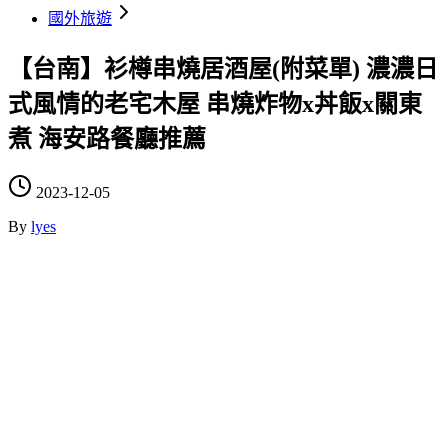
國外旅遊
【台南】衫樽串燒居酒屋(附菜單) 濃濃日
式風情的老宅木屋 串燒炸物x丼飯x關東
煮 海安路餐廳推薦
2023-12-05
By
lyes