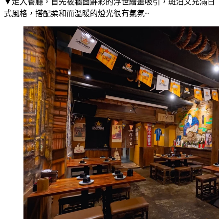
▼走入餐廳，首先被牆面鮮彩的浮世繪畫吸引，斑泊又充滿日
式風格，搭配柔和而溫暖的燈光很有氣氛~