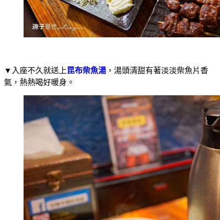
▼入座不久就送上
昆布柴魚湯
，湯頭清甜有著淡淡柴魚片香
氣，熱熱喝好暖身。