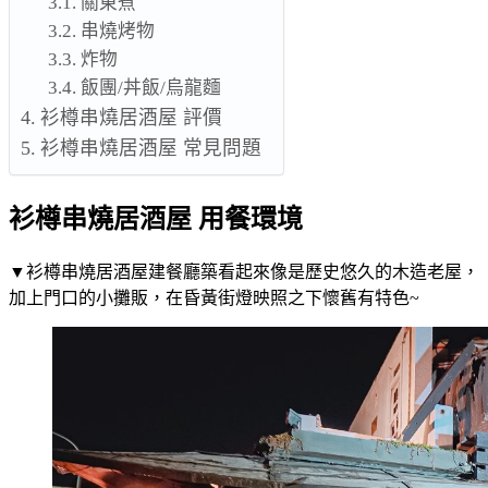
關東煮
串燒烤物
炸物
飯團/丼飯/烏龍麵
衫樽串燒居酒屋 評價
衫樽串燒居酒屋 常見問題
衫樽串燒居酒屋 用餐環境
▼衫樽串燒居酒屋建餐廳築看起來像是歷史悠久的木造老屋，
加上門口的小攤販，在昏黃街燈映照之下懷舊有特色~