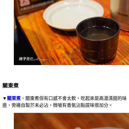
關東煮
▼
關東煮
，關東煮保有口感不會太軟，吃起來是高湯清甜的味
道，旁邊自製芥末必沾，微嗆有香氣沾點提味很加分。