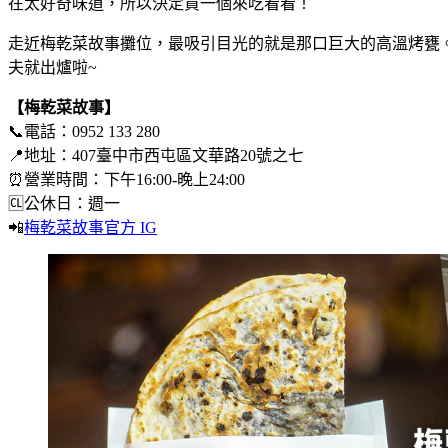
在太好奇味道，所以決定買一個來吃看看！
走近梅乾菜故事攤位，最吸引目光的就是那口巨大的高溫烤甕。
夫就出爐啦~
【梅乾菜故事】
📞電話：0952 133 280
📍地址：407臺中市西屯區文華路20號之七
⏰營業時間：下午16:00-晚上24:00
🆑公休日：週一
📲
梅乾菜故事官方 IG