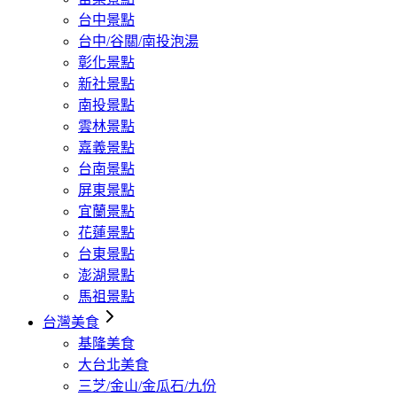
台中景點
台中/谷關/南投泡湯
彰化景點
新社景點
南投景點
雲林景點
嘉義景點
台南景點
屏東景點
宜蘭景點
花蓮景點
台東景點
澎湖景點
馬祖景點
台灣美食
基隆美食
大台北美食
三芝/金山/金瓜石/九份