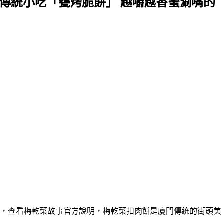
傳統小吃「甕烤脆餅」 越嚼越香蠻涮嘴的
市美食小吃，查看梅乾菜故事官方說明，梅乾菜扣肉餅是廈門傳統的