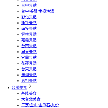
台中景點
台中/谷關/南投泡湯
彰化景點
新社景點
南投景點
雲林景點
嘉義景點
台南景點
屏東景點
宜蘭景點
花蓮景點
台東景點
澎湖景點
馬祖景點
台灣美食
基隆美食
大台北美食
三芝/金山/金瓜石/九份