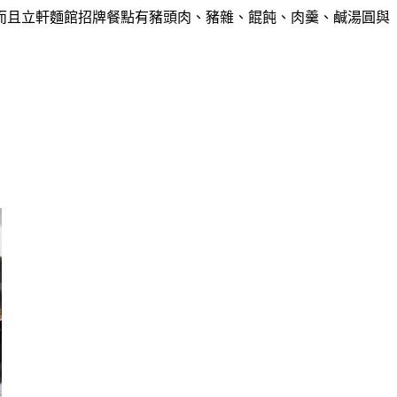
而且立軒麵館招牌餐點有豬頭肉、豬雜、餛飩、肉羹、鹹湯圓與