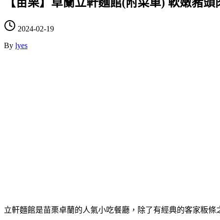
【苗栗】卓蘭立軒麵館(附菜單) 軟嫩豬頭
2024-02-19
By
lyes
立軒麵館是苗栗卓蘭的人氣小吃餐廳，除了有經典的客家粄條