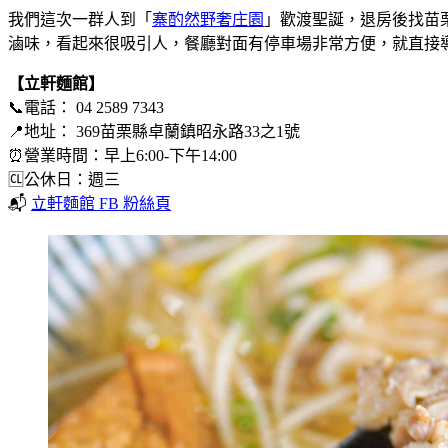
我們這次一群人到「
寨酌然野奢庄園
」歡渡聖誕，退房後找苗
滷味，看起來很吸引人，餐廳對面有停車場非常方便，就直接
【立軒麵館】
📞電話： 04 2589 7343
📍地址： 369苗栗縣卓蘭鎮昭永路33之1號
⏰營業時間：早上6:00-下午14:00
🆑公休日：週三
📬
立軒麵館 FB 粉絲頁