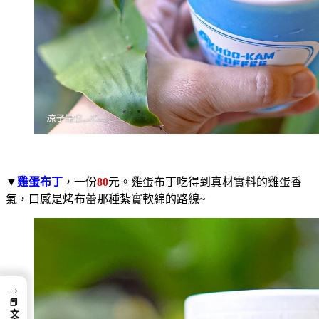
▼
雞蛋布丁
，一份
80
元。雞蛋布丁吃得到真材實料的雞蛋香
氣，口感是烤布蕾那種紮實軟綿的路線~
→