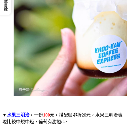
📕 文章目錄
▼
水果三明治
，一份
100
元，搭配咖啡折20元，水果三明治表
現比較中規中矩，葡萄有甜還ok~