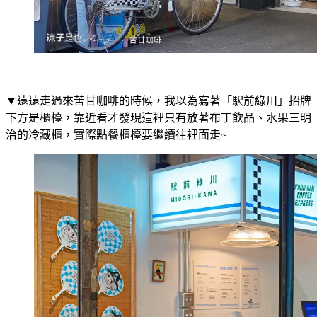
▼遠遠走過來苦甘咖啡的時候，我以為寫著「駅前綠川」招牌
下方是櫃檯，靠近看才發現這裡只有放著布丁飲品、水果三明
治的冷藏櫃，實際點餐櫃檯要繼續往裡面走~