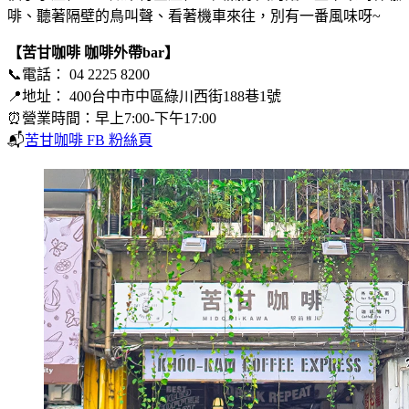
啡、聽著隔壁的鳥叫聲、看著機車來往，別有一番風味呀~
【苦甘咖啡 咖啡外帶bar】
📞電話： 04 2225 8200
📍地址： 400台中市中區綠川西街188巷1號
⏰營業時間：早上7:00-下午17:00
📬
苦甘咖啡 FB 粉絲頁