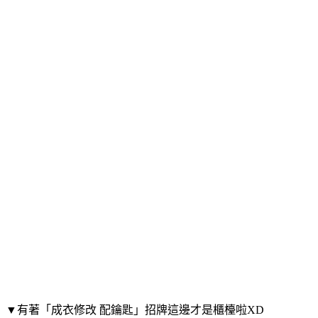
▼有著「成衣修改 配鑰匙」招牌這邊才是櫃檯啦XD