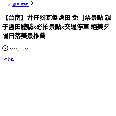
國外旅遊
【台南】井仔腳瓦盤鹽田 免門票景點 親
子鹽田體驗x必拍景點x交通停車 絕美夕
陽日落美景推薦
2023-11-20
By
lyes