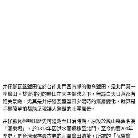
井仔腳瓦盤鹽田位於台南北門西南郊的復育鹽田，是北門第一
座鹽田。整齊排列的鹽田在天空倒映之下，無論白天日落都有
絕美景緻，尤其是井仔腳瓦盤鹽田夕陽時的漸層變化，就算是
手機簡單拍都能呈現讓人驚豔的壯麗風景~
井仔腳瓦盤鹽田歷史可追溯至日治時期，原設於鳳山縣舊名為
「瀨東場」，於1818年因洪水而遷移至北門，至今約要200年
歷史，是台灣現存最古老的瓦盤鹽田遺址，所謂的「瓦盤鹽