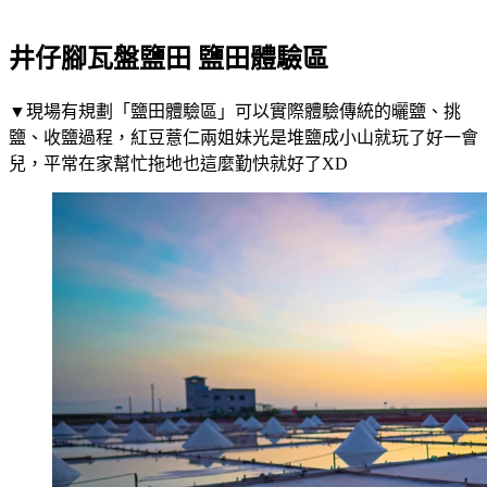
井仔腳瓦盤鹽田 鹽田體驗區
▼現場有規劃「鹽田體驗區」可以實際體驗傳統的曬鹽、挑
鹽、收鹽過程，紅豆薏仁兩姐妹光是堆鹽成小山就玩了好一會
兒，平常在家幫忙拖地也這麼勤快就好了XD