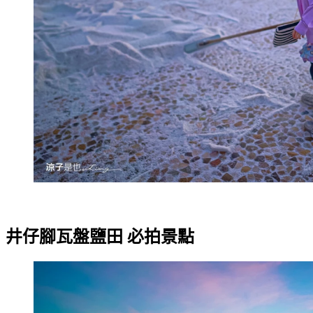
井仔腳瓦盤鹽田 必拍景點