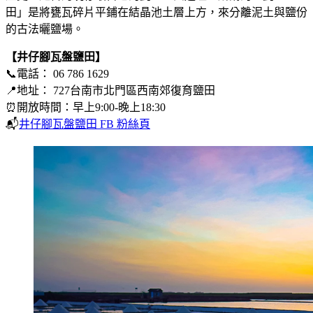
田」是將甕瓦碎片平鋪在結晶池土層上方，來分離泥土與鹽份
的古法曬鹽場。
【井仔腳瓦盤鹽田】
📞電話： 06 786 1629
📍地址： 727台南市北門區西南郊復育鹽田
⏰開放時間：早上9:00-晚上18:30
📬
井仔腳瓦盤鹽田 FB 粉絲頁