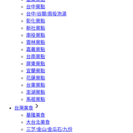
台中景點
台中/谷關/南投泡湯
彰化景點
新社景點
南投景點
雲林景點
嘉義景點
台南景點
屏東景點
宜蘭景點
花蓮景點
台東景點
澎湖景點
馬祖景點
台灣美食
基隆美食
大台北美食
三芝/金山/金瓜石/九份