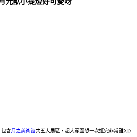
~月光獸小提燈好可愛呀
」包含
月之美術館
共五大展區，超大範圍想一次逛完非常難XD