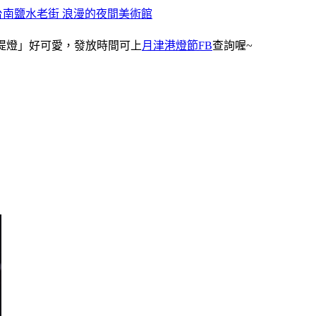
台南鹽水老街 浪漫的夜間美術館
小提燈」好可愛，發放時間可上
月津港燈節FB
查詢喔~