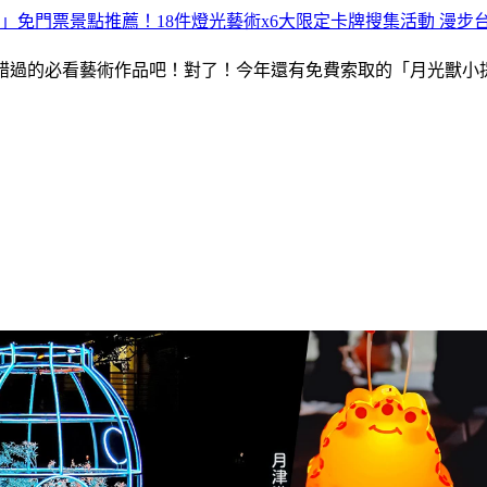
呀」免門票景點推薦！18件燈光藝術x6大限定卡牌搜集活動 漫步
不能錯過的必看藝術作品吧！對了！今年還有免費索取的「月光獸