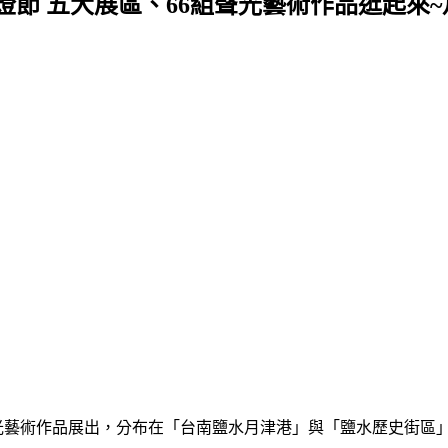
燈節 五大展區、66組聲光藝術作品逛起來
組聲光藝術作品展出，分布在「台南鹽水月津港」與「鹽水歷史街區