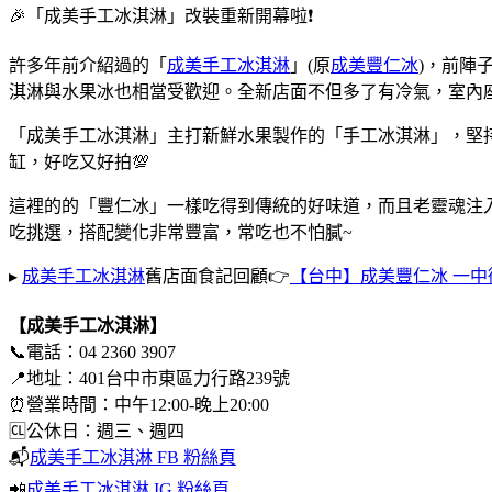
🎉「成美手工冰淇淋」改裝重新開幕啦❗
許多年前介紹過的「
成美手工冰淇淋
」(原
成美豐仁冰
)，前陣
淇淋與水果冰也相當受歡迎。全新店面不但多了有冷氣，室內
「成美手工冰淇淋」主打新鮮水果製作的「手工冰淇淋」，堅
缸，好吃又好拍💯
這裡的的「豐仁冰」一樣吃得到傳統的好味道，而且老靈魂注
吃挑選，搭配變化非常豐富，常吃也不怕膩~
▸
成美手工冰淇淋
舊店面食記回顧👉
【台中】成美豐仁冰 一中
【成美手工冰淇淋】
📞電話：04 2360 3907
📍地址：401台中市東區力行路239號
⏰營業時間：中午12:00-晚上20:00
🆑公休日：週三、週四
📬
成美手工冰淇淋 FB 粉絲頁
📲
成美手工冰淇淋 IG 粉絲頁