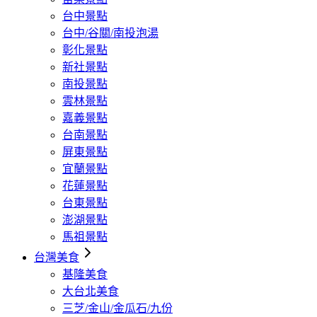
台中景點
台中/谷關/南投泡湯
彰化景點
新社景點
南投景點
雲林景點
嘉義景點
台南景點
屏東景點
宜蘭景點
花蓮景點
台東景點
澎湖景點
馬祖景點
台灣美食
基隆美食
大台北美食
三芝/金山/金瓜石/九份