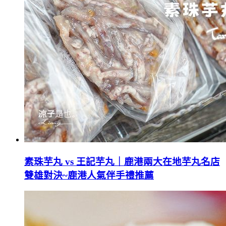
素珠芋丸 vs 王記芋丸｜鹿港兩大在地芋丸名店
雙雄對決~鹿港人氣伴手禮推薦