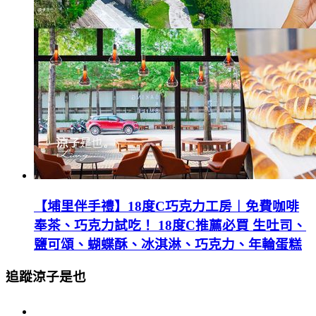
【埔里伴手禮】18度C巧克力工房︱免費咖啡
奉茶、巧克力試吃！ 18度C推薦必買 生吐司、
鹽可頌、蝴蝶酥、冰淇淋、巧克力、年輪蛋糕
追蹤涼子是也