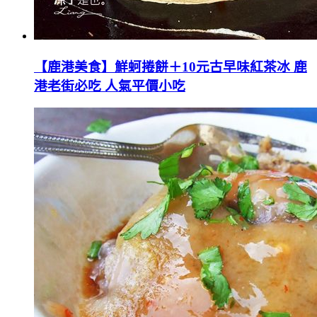
【鹿港美食】鮮蚵捲餅＋10元古早味紅茶冰 鹿
港老街必吃 人氣平價小吃