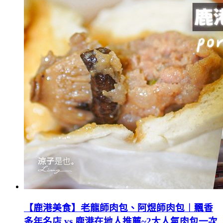
【鹿港美食】老龍師肉包、阿煜師肉包︱飄香
多年名店 vs 鹿港在地人推薦~2大人氣肉包一次