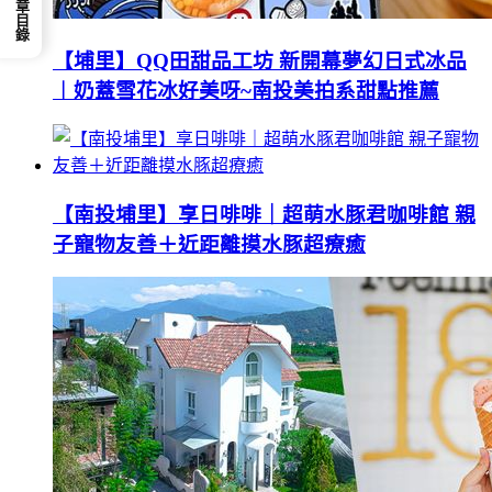
📕 文章目錄
【埔里】QQ田甜品工坊 新開幕夢幻日式冰品
︱奶蓋雪花冰好美呀~南投美拍系甜點推薦
【南投埔里】享日啡啡｜超萌水豚君咖啡館 親
子寵物友善＋近距離摸水豚超療癒