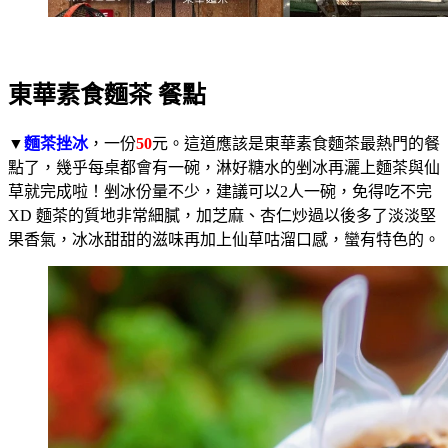
東華素食麵茶 餐點
▼
麵茶挫冰
，一份
50
元。這道應該是東華素食麵茶最熱門的餐
點了，幾乎每桌都會有一碗，淋好糖水的剉冰再灑上麵茶與仙
草就完成啦！剉冰份量不少，建議可以2人一碗，免得吃不完
XD 麵茶的質地非常細膩，加芝麻、杏仁炒過以後多了淡淡堅
果香氣，冰冰甜甜的滋味再加上仙草咕溜口感，蠻有特色的。