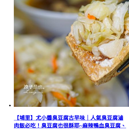
【埔里】尤小醬臭豆腐古早味｜人氣臭豆腐滷
肉飯必吃！臭豆腐也很酥耶~麻辣鴨血臭豆腐、