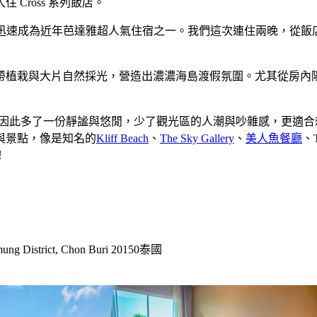
Cross 系列飯店。
設計搭配夢幻泳池，迅速成為近年芭達雅超人氣住宿之一。我們這次連住
帶植栽與大片自然採光，營造出濃濃海島渡假氛圍。尤其從房內
最熱鬧的市中心，但也因此多了一份靜謐與悠閒，少了觀光區的人潮與吵雜
與景點，像是知名的
Kliff Beach
、
The Sky Gallery
、
美人魚餐廳
、T
！
ung District, Chon Buri 20150泰國