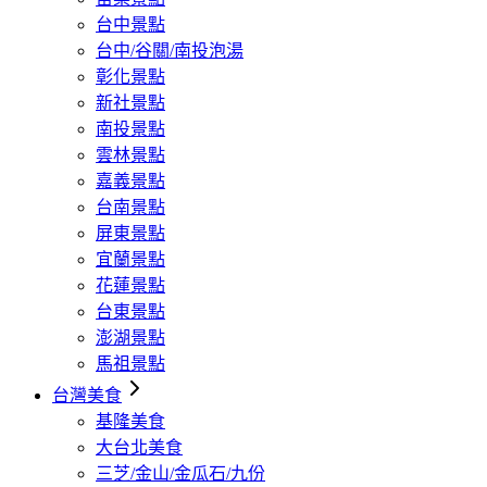
台中景點
台中/谷關/南投泡湯
彰化景點
新社景點
南投景點
雲林景點
嘉義景點
台南景點
屏東景點
宜蘭景點
花蓮景點
台東景點
澎湖景點
馬祖景點
台灣美食
基隆美食
大台北美食
三芝/金山/金瓜石/九份