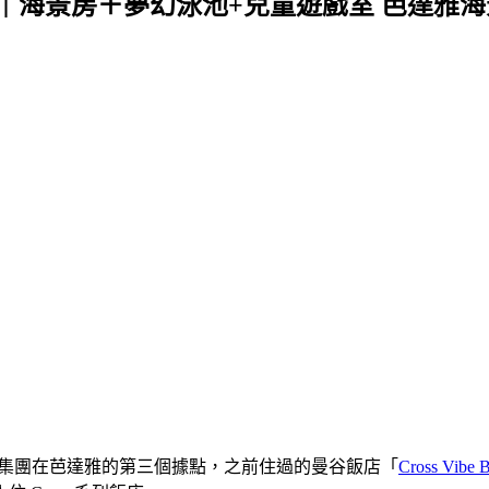
tamnak｜海景房＋夢幻泳池+兒童遊戲室 芭達
是 Cross 酒店集團在芭達雅的第三個據點，之前住過的曼谷飯店「
Cross Vibe 