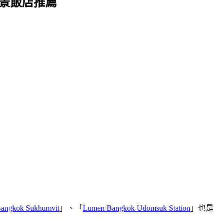
雅海景飯店推薦
Bangkok Sukhumvit
」、「
Lumen Bangkok Udomsuk Station
」也是