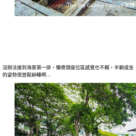
沒辦法搶到海景第一排，懶骨頭座位區感覺也不賴，半躺或坐
的姿勢很放鬆
好睡
啊…