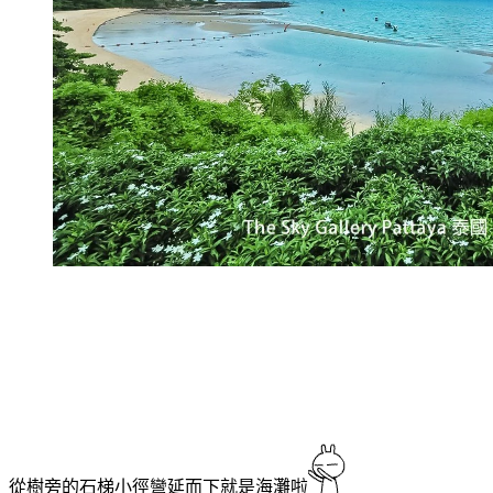
從樹旁的石梯小徑彎延而下就是海灘啦