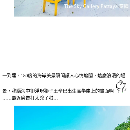
一到達，180度的海岸美景瞬間讓人心情遼闊，這麼浪漫的場
景，我腦海中卻浮現獅子王辛巴出生高舉崖上的畫面啊
……最近廣告打太兇了啦…