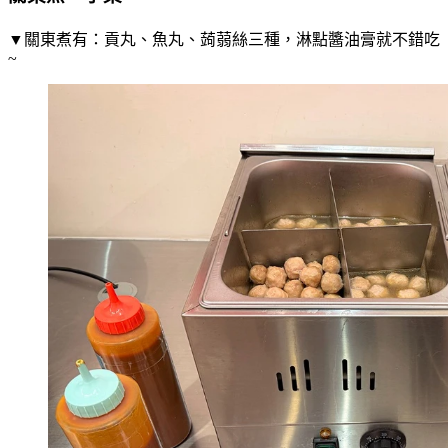
▼關東煮有：貢丸、魚丸、蒟蒻絲三種，淋點醬油膏就不錯吃
~