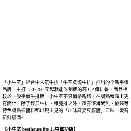
「小牛室」是台中人氣牛排「牛室炙燒牛排」推出的全新平價
品牌，主打 150~260 元起就能吃到飽的高 CP 值排餐，而且相
較於一般平價牛排館，小牛室不只價格親切，在餐點種類上更
有變化，除了經典牛排、雞腿排之外，還有深海魷魚、披薩等
特色餐點連醬料都出現少見的「川味麻婆豆腐醬」口味，蠻有
新鮮感滴~
【小牛室 beefhouse lite 北屯軍功店】