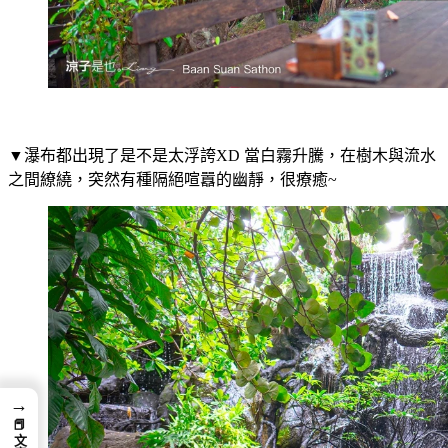
▼瀑布都出現了是不是太浮誇XD 當白霧升騰，在樹木與流水
之間繚繞，突然有種隔絕喧囂的幽靜，很療癒~
→