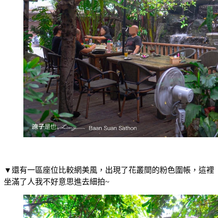
▼還有一區座位比較網美風，出現了花叢間的粉色圍帳，這裡
坐滿了人我不好意思進去細拍~