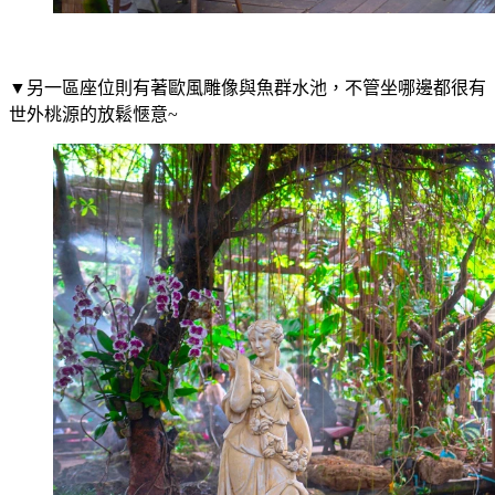
▼另一區座位則有著歐風雕像與魚群水池，不管坐哪邊都很有
世外桃源的放鬆愜意~