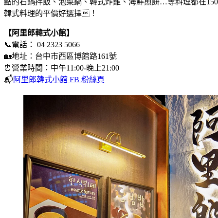
點的石鍋拌飯、泡菜鍋、韓式炸雞、海鮮煎餅…等料理都在150-
韓式料理的平價好選擇！
【阿里郎韓式小館】
📞電話： 04 2323 5066
🏡地址：台中市西區博館路161號
⏰營業時間：中午11:00-晚上21:00
📬
阿里郎韓式小館 FB 粉絲頁