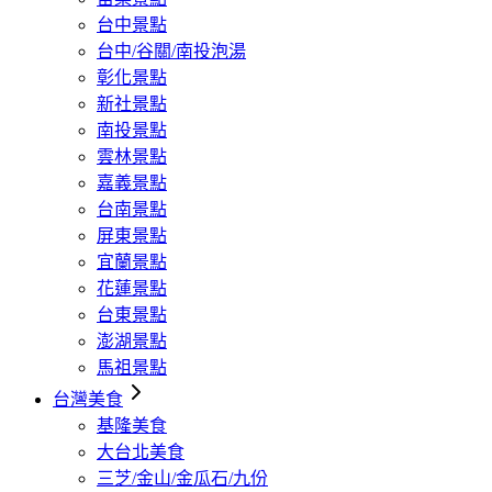
台中景點
台中/谷關/南投泡湯
彰化景點
新社景點
南投景點
雲林景點
嘉義景點
台南景點
屏東景點
宜蘭景點
花蓮景點
台東景點
澎湖景點
馬祖景點
台灣美食
基隆美食
大台北美食
三芝/金山/金瓜石/九份