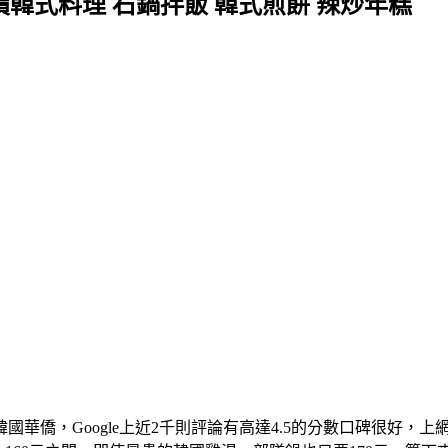
價韓式料理 石鍋拌飯 韓式煎餅 辣炒年糕
華僑，Google上近2千則評論有高達4.5的分數口碑很好，