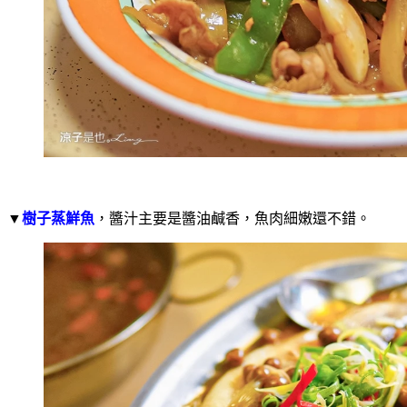
▼
樹子蒸鮮魚
，醬汁主要是醬油鹹香，魚肉細嫩還不錯。