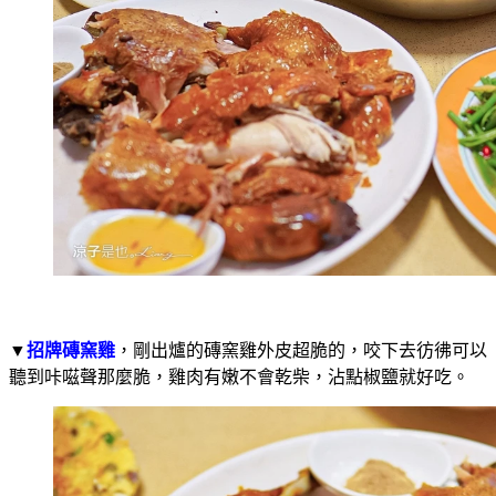
▼
招牌磚窯雞
，剛出爐的磚窯雞外皮超脆的，咬下去彷彿可以
聽到咔嗞聲那麼脆，雞肉有嫩不會乾柴，沾點椒鹽就好吃。