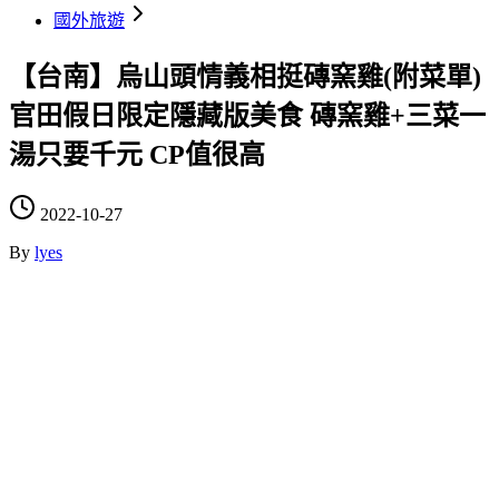
國外旅遊
【台南】烏山頭情義相挺磚窯雞(附菜單)
官田假日限定隱藏版美食 磚窯雞+三菜一
湯只要千元 CP值很高
2022-10-27
By
lyes