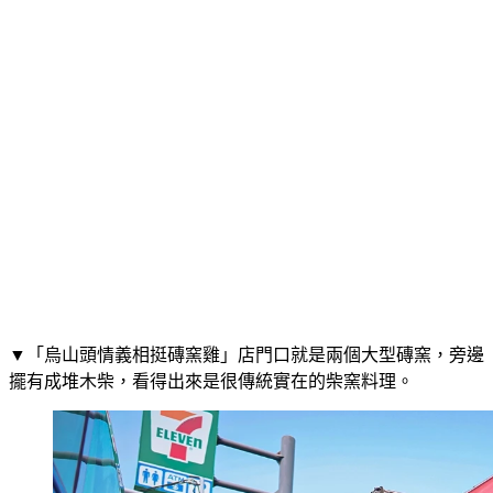
▼「烏山頭情義相挺磚窯雞」店門口就是兩個大型磚窯，旁邊
擺有成堆木柴，看得出來是很傳統實在的柴窯料理。