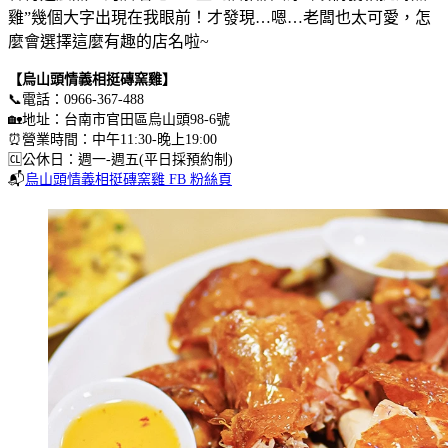
雞”幾個大字出現在我眼前！才發現…嗯…老闆也太可愛，怎
麼會選擇這麼有趣的店名啦~
【烏山頭情義相挺磚窯雞】
📞電話：0966-367-488
🏡地址：台南市官田區烏山頭98-6號
⏰營業時間：中午11:30-晚上19:00
🆑公休日：週一-週五(平日採預約制)
📬
烏山頭情義相挺磚窯雞 FB 粉絲頁