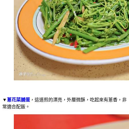
▼
蔥花菜脯蛋
，這道煎的漂亮，外層微酥，吃起來有蔥香，非
常適合配飯。