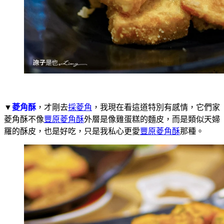
▼
菱角酥
，才剛去
採菱角
，我現在看這道特別有感情，它們家
菱角酥不像
豐原菱角酥
外層是像雞蛋糕的麵皮，而是類似天婦
羅的酥皮，也是好吃，只是我私心更愛
豐原菱角酥
那種。