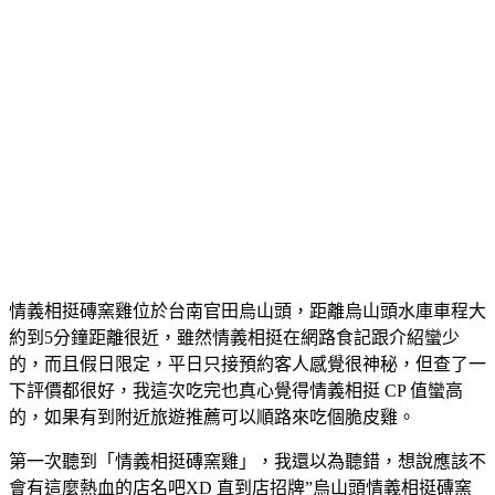
情義相挺磚窯雞位於台南官田烏山頭，距離烏山頭水庫車程大
約到5分鐘距離很近，雖然情義相挺在網路食記跟介紹蠻少
的，而且假日限定，平日只接預約客人感覺很神秘，但查了一
下評價都很好，我這次吃完也真心覺得情義相挺 CP 值蠻高
的，如果有到附近旅遊推薦可以順路來吃個脆皮雞。
第一次聽到「情義相挺磚窯雞」，我還以為聽錯，想說應該不
會有這麼熱血的店名吧XD 直到店招牌”烏山頭情義相挺磚窯