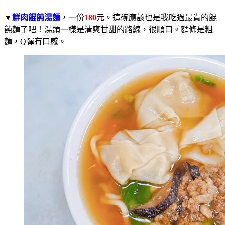
▼
鮮肉餛飩湯麵
，一份
180
元。這碗應該也是我吃過最貴的餛
飩麵了吧！湯頭一樣是清爽甘甜的路線，很順口。麵條是粗
麵，Q彈有口感。