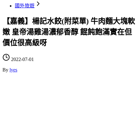
國外旅遊
【嘉義】楊記水餃(附菜單) 牛肉麵大塊軟
嫩 皇帝湯雞湯濃郁香醇 餛飩飽滿實在但
價位很高級呀
2022-07-01
By
lyes