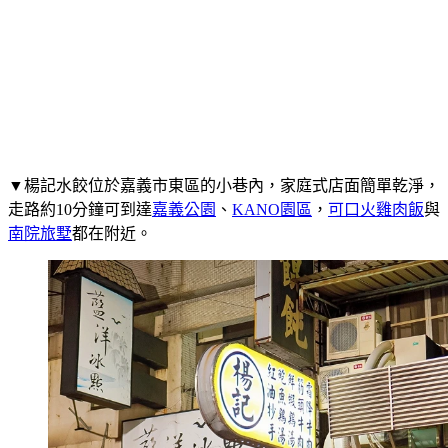
▼楊記水餃位於嘉義市東區的小巷內，家庭式店面簡單乾淨，
走路約10分鐘可到達
嘉義公園
、
KANO園區
，
可口火雞肉飯
與
南院旅墅
都在附近。