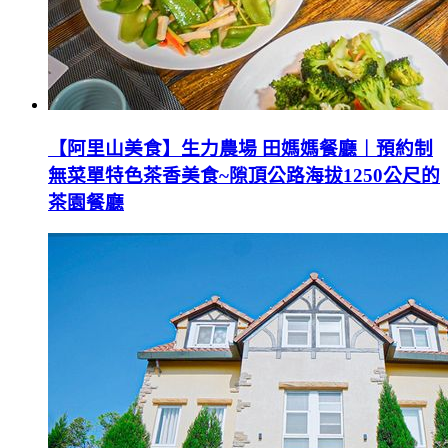
【阿里山美食】生力農場 田媽媽餐廳︱預約制
無菜單特色茶香美食~隙頂公路海拔1250公尺的
茶園餐廳