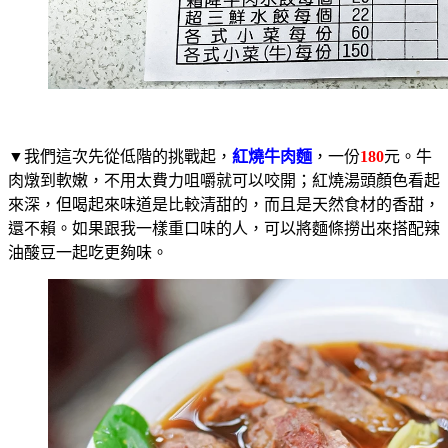
▼我們這次先從低階的挑戰起，
紅燒牛肉麵
，一份
180
元。牛
肉燉到軟嫩，不用太費力咀嚼就可以咬開；紅燒湯頭顏色看起
來深，但喝起來味道是比較清甜的，而且是天然食材的香甜，
還不賴。如果跟我一樣重口味的人，可以將麵條撈出來搭配辣
油酸豆一起吃更夠味。