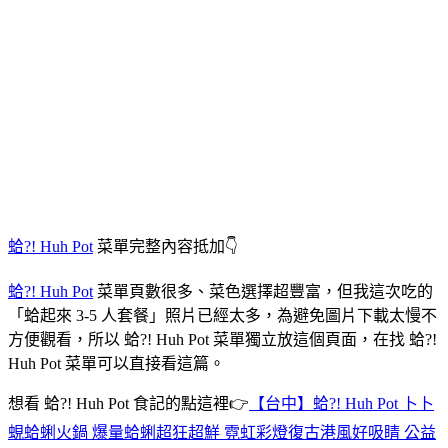
蛤?! Huh Pot
菜單完整內容抵加👇
蛤?! Huh Pot
菜單頁數很多、菜色選擇超豐富，但我這次吃的
「蛤起來 3-5 人套餐」照片已經太多，為避免圖片下載太慢不
方便觀看，所以 蛤?! Huh Pot 菜單獨立放這個頁面，在找 蛤?!
Huh Pot 菜單可以直接看這篇。
想看 蛤?! Huh Pot 食記的點這裡👉
【台中】蛤?! Huh Pot 卜卜
蜆蛤蜊火鍋 爆量蛤蜊超狂超鮮 霓虹彩燈復古港風好吸睛 公益