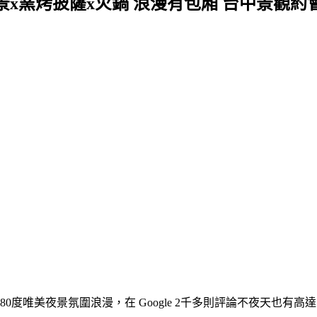
景x窯烤披薩x火鍋 浪漫有包廂 台中景觀約
0度唯美夜景氛圍浪漫，在 Google 2千多則評論不夜天也有高達