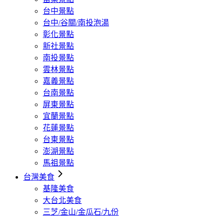
台中景點
台中/谷關/南投泡湯
彰化景點
新社景點
南投景點
雲林景點
嘉義景點
台南景點
屏東景點
宜蘭景點
花蓮景點
台東景點
澎湖景點
馬祖景點
台灣美食
基隆美食
大台北美食
三芝/金山/金瓜石/九份