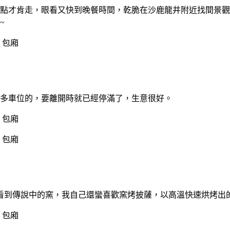
5點才肯走，眼看又快到晚餐時間，乾脆在沙鹿龍井附近找間景
~
蠻多車位的，要離開時就已經停滿了，生意很好。
看到傳說中的窯，我自己還蠻喜歡窯烤披薩，以高溫快速烘烤出的