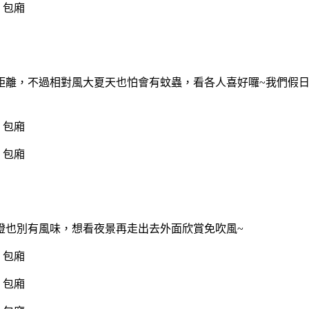
距離，不過相對風大夏天也怕會有蚊蟲，看各人喜好囉~我們假
燈也別有風味，想看夜景再走出去外面欣賞免吹風~