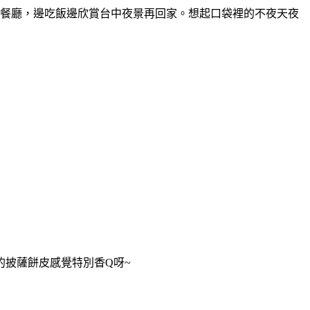
觀餐廳，邊吃飯邊欣賞台中夜景再回家。想起口袋裡的不夜天夜
披薩餅皮感覺特別香Q呀~