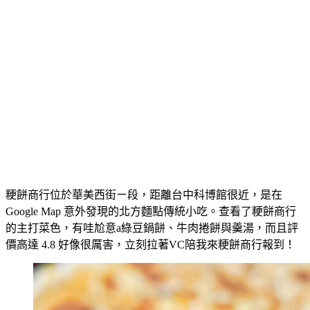
粳餅商行位於華美西街ㄧ段，距離台中科博館很近，是在
Google Map 意外發現的北方麵點傳統小吃。查看了粳餅商行
的主打菜色，有哇尬意a綠豆鍋餅、牛肉捲餅與羹湯，而且評
價高達 4.8 好像很厲害，立刻拉著VC陪我來粳餅商行報到！