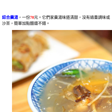
綜合羹湯
，一份
70
元。它們家羹湯味道清甜，沒有過重調味或
沙茶，簡單加點醋還不錯。