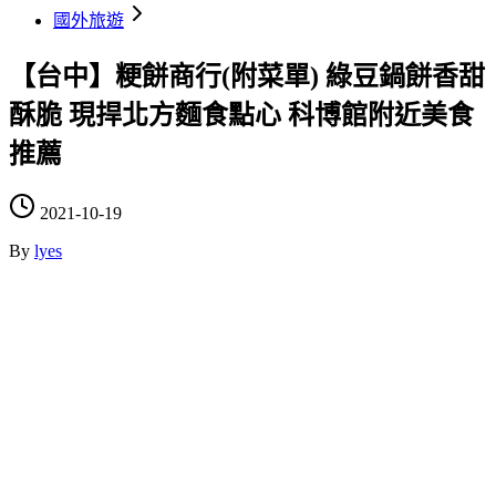
國外旅遊
【台中】粳餅商行(附菜單) 綠豆鍋餅香甜
酥脆 現捍北方麵食點心 科博館附近美食
推薦
2021-10-19
By
lyes