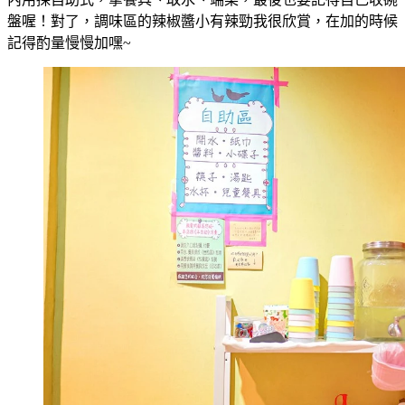
盤喔！對了，調味區的辣椒醬小有辣勁我很欣賞，在加的時候
記得酌量慢慢加嘿~