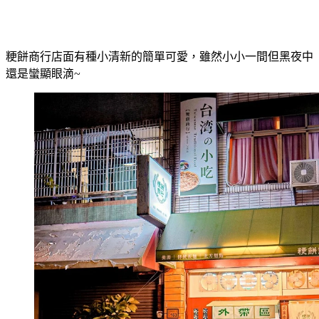
粳餅商行店面有種小清新的簡單可愛，雖然小小一間但黑夜中
還是蠻顯眼滴~