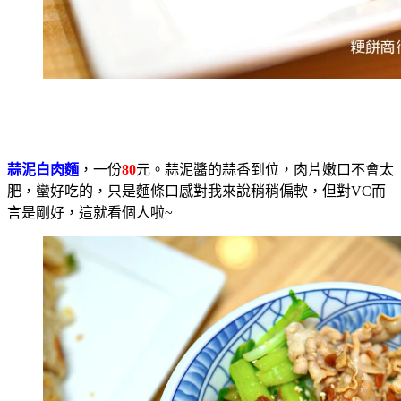
蒜泥白肉麵
，一份
80
元。蒜泥醬的蒜香到位，肉片嫩口不會太
肥，蠻好吃的，只是麵條口感對我來說稍稍偏軟，但對VC而
言是剛好，這就看個人啦~