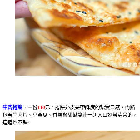
牛肉捲餅
，一份
110
元。捲餅外皮是帶酥度的紮實口感，內餡
包著牛肉片、小黃瓜、香蔥與甜鹹醬汁一起入口還蠻清爽的，
這道也不賴~