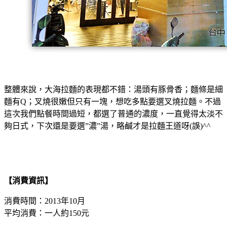
整體來說，大海拉麵的表現都不錯：湯頭有豚骨香；麵條是細
麵有Q；叉燒很嫩但只有一塊，想吃多點要選叉燒拉麵。不過
這次我們點餐時間過短，都選了普通的濃度，一直覺得太淡不
夠日式，下次還是要選”濃”湯，略鹹才是拉麵王道呀(誤)^^
【消費資訊】
消費時間：2013年10月
平均消費：一人約150元