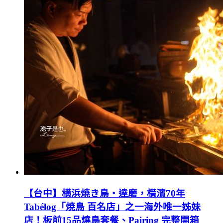
【台中】横浜焼き鳥‧達磨，橫濱70年
Tabélog「焼鳥 百名店」之一海外唯一姊妹
店！板前15品燒鳥套餐、Pairing 完整開箱