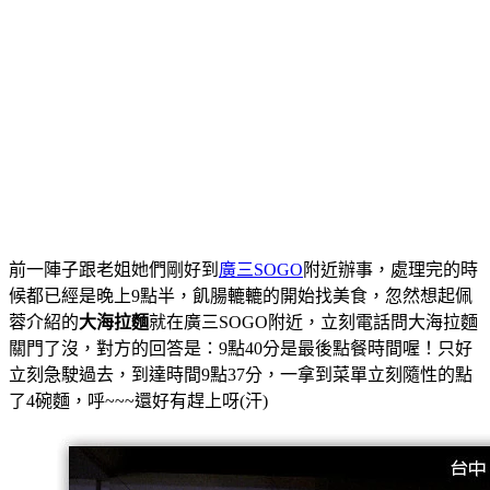
前一陣子跟老姐她們剛好到
廣三SOGO
附近辦事，處理完的時
候都已經是晚上9點半，飢腸轆轆的開始找美食，忽然想起佩
蓉介紹的
大海拉麵
就在廣三SOGO附近，立刻電話問大海拉麵
關門了沒，對方的回答是：9點40分是最後點餐時間喔！只好
立刻急駛過去，到達時間9點37分，一拿到菜單立刻隨性的點
了4碗麵，呼~~~還好有趕上呀(汗)