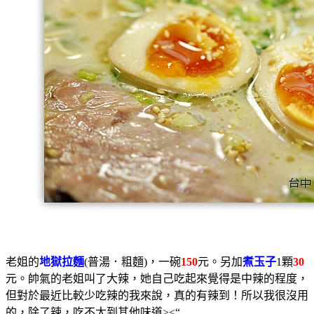
老姐的
地獄拉麵
(普湯．粗麵)，一碗
150
元。另加
煮玉子
1顆
30
元。帥氣的老姐叫了大辣，她自己吃起來覺得是中辣的程度，
但對於最近比較少吃辣的我來說，真的有辣到！所以我很沒用
的，除了辣，吃不太到其他味道><“