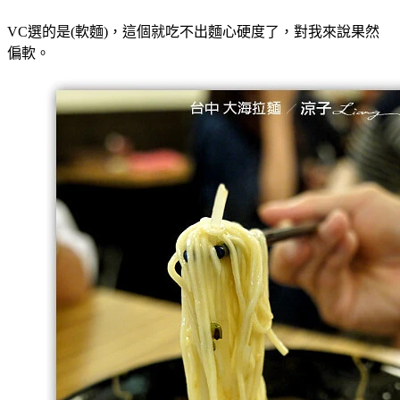
VC選的是(軟麵)，這個就吃不出麵心硬度了，對我來說果然
偏軟。