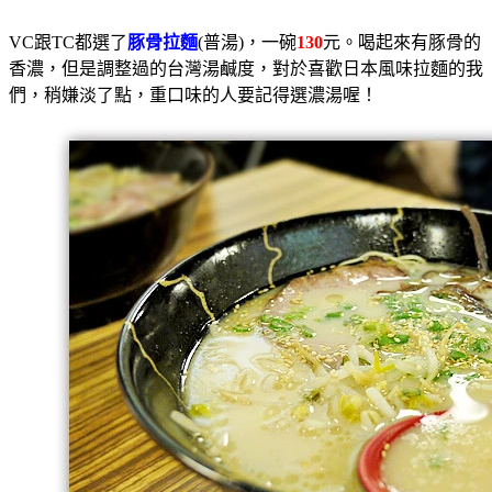
VC跟TC都選了
豚骨拉麵
(普湯)，一碗
130
元。喝起來有豚骨的
香濃，但是調整過的台灣湯鹹度，對於喜歡日本風味拉麵的我
們，稍嫌淡了點，重口味的人要記得選濃湯喔！