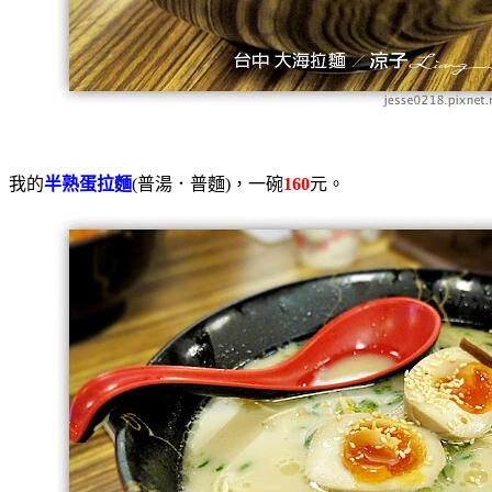
我的
半熟蛋拉麵
(普湯．普麵)，一碗
160
元。