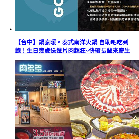
【台中】鍋泰暖。泰式南洋火鍋 自助吧吃到
飽！生日幾歲送幾片肉超狂~快帶長輩來慶生