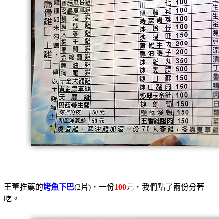
王董推薦的
烤魚下巴
(2片)，一份
100
元，我們點了兩份分著
吃。