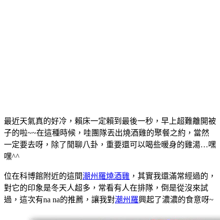
最近天氣真的好冷，賴床一定賴到最後一秒，早上超難離開被
子的啦~~在這種時候，哇團隊丟出燒酒雞的聚餐之約，當然
一定要去呀，除了閒聊八卦，重要還可以喝些暖身的雞湯…嘿
嘿^^
位在科博館附近的這間
潮州羅燒酒雞
，其實我還滿常經過的，
對它的印象是冬天人超多，常看有人在排隊，倒是從沒來試
過，這次有na na的推薦，讓我對
潮州羅
興起了濃濃的食意呀~