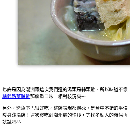
也許是因為潮洲羅這次我們選的湯頭是蒜頭雞，所以味道不像
精武路菜脯雞
那麼重口味，相對較清爽~~
另外，烤魚下巴很好吃，整體表現都還ok，是台中不錯的平價
暖身雞湯店！這次沒吃到潮州羅的快炒，等找多點人的時候再
試試吧^^