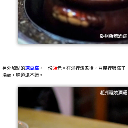
另外加點的
凍豆腐
，一份
50
元。在湯裡燉煮後，豆腐裡吸滿了
湯頭，味道還不錯。