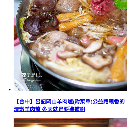
【台中】呂記岡山羊肉爐(附菜單)公益路飄香的
清燉羊肉爐 冬天就是要進補啊