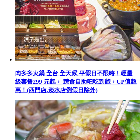
肉多多火鍋 全台 全天候 平假日不限時！輕量
級套餐299 元起， 蔬食自助吧吃到飽，CP值超
高！(西門店.淡水店例假日除外)