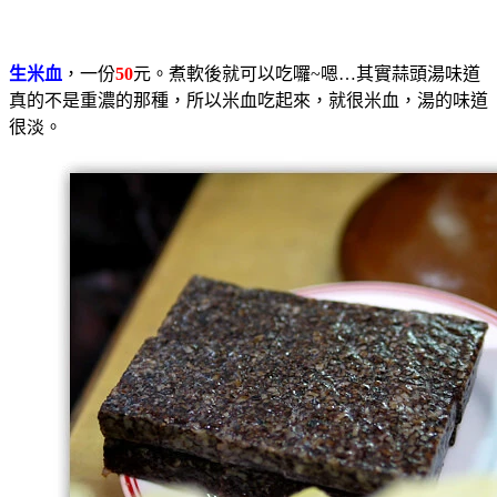
生米血
，一份
50
元。煮軟後就可以吃囉~嗯…其實蒜頭湯味道
真的不是重濃的那種，所以米血吃起來，就很米血，湯的味道
很淡。