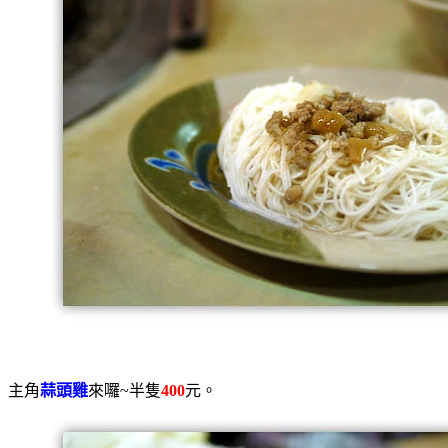
主角
蒜頭雞
來囉~半隻
400
元。