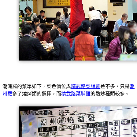
潮洲羅的菜單如下，菜色價位與
精武路菜脯雞
差不多，只是
潮
州羅
多了燒烤類的選擇，而
精武路菜脯雞
的熱炒種類較多。