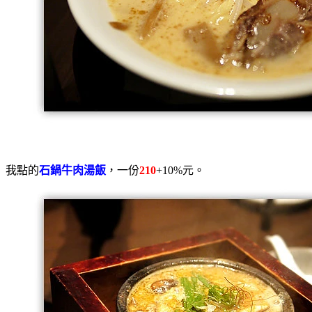
我點的
石鍋牛肉湯飯
，一份
210
+10%元。