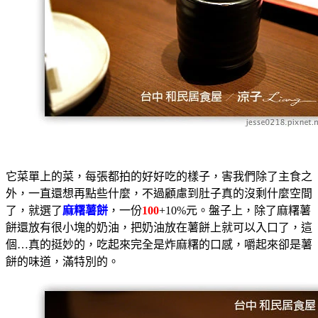
它菜單上的菜，每張都拍的好好吃的樣子，害我們除了主食之
外，一直還想再點些什麼，不過顧慮到肚子真的沒剩什麼空間
了，就選了
麻糬薯餅
，一份
100
+10%元。盤子上，除了麻糬薯
餅還放有很小塊的奶油，把奶油放在薯餅上就可以入口了，這
個…真的挺妙的，吃起來完全是炸麻糬的口感，嚼起來卻是薯
餅的味道，滿特別的。