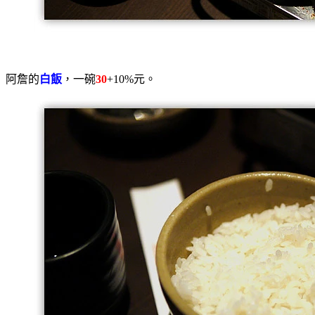
阿詹的
白飯
，一碗
30
+10%元。