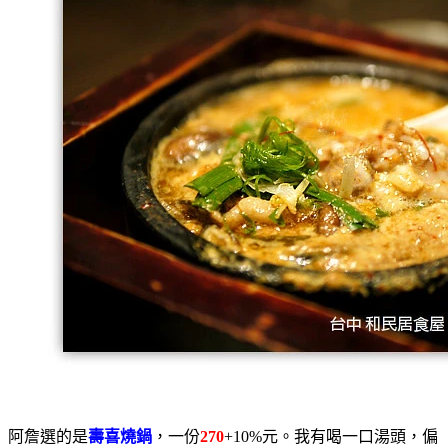
阿詹選的是
壽喜燒鍋
，一份
270
+10%元。我有喝一口湯頭，偏