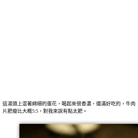
這湯頭上混著綿細的蛋花，喝起來很香濃，還滿好吃的，牛肉
片肥瘦比大概5:5，對我來說有點太肥。