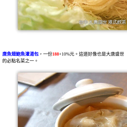
唐魚翅鮑魚灌湯包
，一份
188
+10%元。這道好像也是大唐盛世
的必點名菜之一。