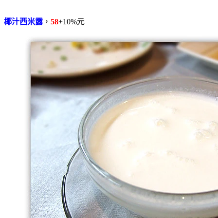
椰汁西米露
，
58
+10%元