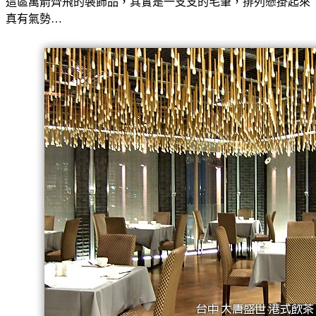
這區萬箭齊飛的裝飾品，其實是一支支的毛筆，排列懸掛起來
真有氣勢…