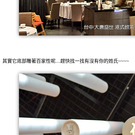
其實它底部雕著百家性呢…趕快找一找有沒有你的姓氏~~~~