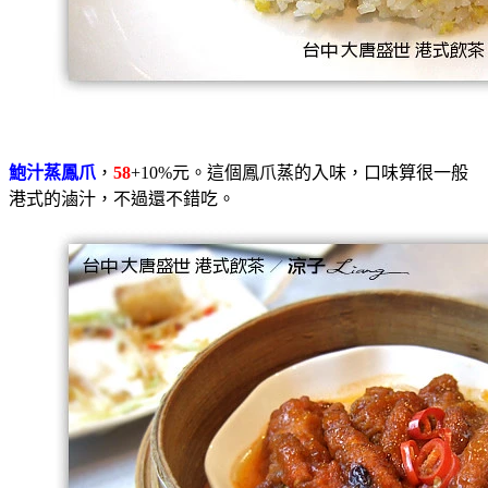
鮑汁蒸鳳爪
，
58
+10%元。這個鳳爪蒸的入味，口味算很一般
港式的滷汁，不過還不錯吃。