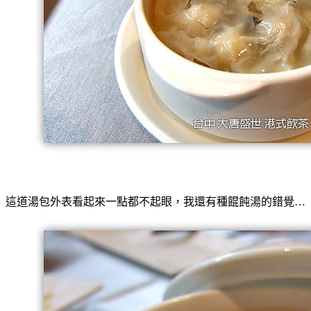
這道湯包外表看起來一點都不起眼，我還有種餛飩湯的錯覺…