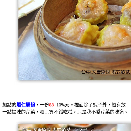
加點的
蝦仁腸粉
，一份
88
+10%元。裡面除了蝦子外，還有放
一點提味的芹菜，嗯…算不錯吃啦，只是我不愛芹菜的味道。