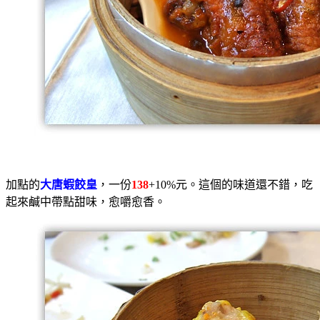
加點的
大唐蝦餃皇
，一份
138
+10%元。這個的味道還不錯，吃
起來鹹中帶點甜味，愈嚼愈香。