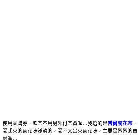
使用團購券，飲茶不用另外付茶資喔…我選的是
普爾菊花茶
，
喝起來的菊花味滿淡的，喝不太出來菊花味，主要是微微的普
爾香…