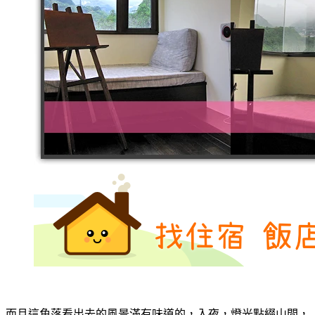
而且這角落看出去的風景滿有味道的，入夜，燈光點綴山間，