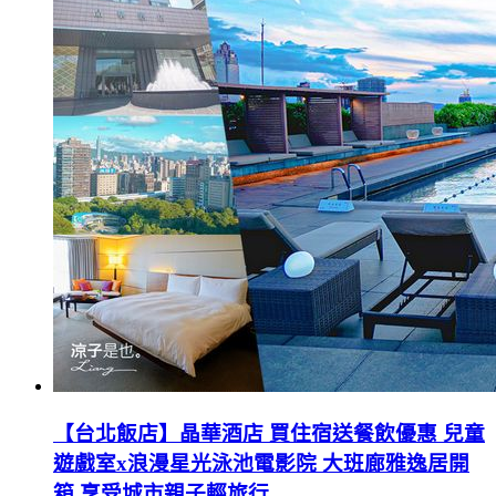
【台北飯店】晶華酒店 買住宿送餐飲優惠 兒童
遊戲室x浪漫星光泳池電影院 大班廊雅逸居開
箱 享受城市親子輕旅行