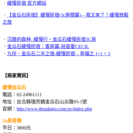
．
緩慢民宿 官方網站
．
【金瓜石民宿】緩慢民宿(3c房間篇) – 我又來了！緩慢放鬆
之旅
．
沉睡的森林- 緩慢行‧金瓜石緩慢民宿3C房
．
金瓜石緩慢民宿｜客房篇-就是愛CECIL
．
九份、金瓜石二天之旅-緩慢民宿 – 幸福之 1+1 = 3
【商家資訊】
緩慢金瓜石
電話：02-24961111
地址：台北縣瑞芳鎮金瓜石山尖路93-1號
官網：
http://www.theadagio.com.tw/index.php
3a房房價
平日：3800元