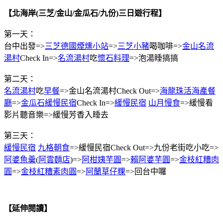
【北海岸(三芝/金山/金瓜石/九份)三日遊行程】
第一天：
台中出發=>
三芝德國煙燻小站
=>
三芝小豬
喝咖啡=>
金山名流
湯村
Check In=>
名流湯村
吃
懷石料理
=>泡湯睡搞搞
第二天：
名流湯村
吃
早餐
=>金山名流湯村Check Out=>
海龍珠活海產餐
廳
=>
金瓜石緩慢民宿
Check In=>
緩慢民宿
山月慢食
=>緩慢看
影片聽音樂=>緩慢芳香入睡去
第三天：
緩慢民宿
九格朝食
=>緩慢民宿Check Out=>九份老街吃小吃=>
阿婆魚羹
(
阿雲麵店
)=>
阿柑姨芋圓
=>
賴阿婆芋圓
=>
金枝紅糟肉
圓
=>
金枝紅糟素肉圓
=>
阿蘭草仔粿
=>回台中囉
【延伸閱讀】