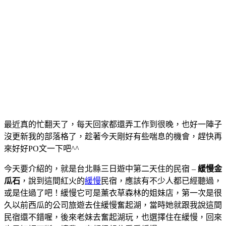
最近真的忙翻天了，每天回家都還弄工作到很晚，也好一陣子
沒更新我的部落格了，趁著今天剛好有些喘息的機會，趕快再
來好好PO文一下吧^^
今天要介紹的，就是台北縣三日遊中第二天住的民宿 –
緩慢金
瓜石
，說到這間紅火的
緩慢
民宿，應該有不少人都已經聽過，
或是住過了吧！緩慢它可是薰衣草森林的姐妹店，第一次是很
久以前西瓜的公司旅遊去住緩慢奮起湖，當時她就跟我說這間
民宿還不錯喔，後來老妹去奮起湖玩，也選擇住在緩慢，回來