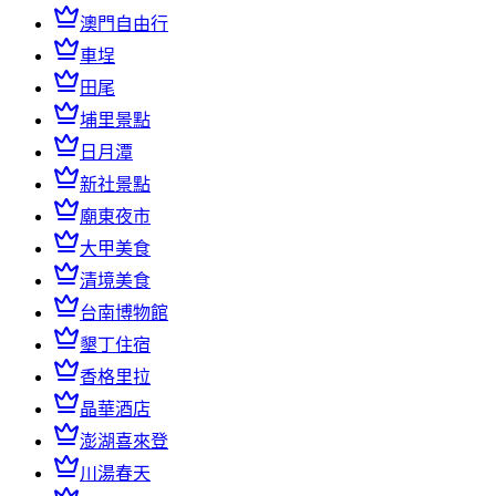
澳門自由行
車埕
田尾
埔里景點
日月潭
新社景點
廟東夜市
大甲美食
清境美食
台南博物館
墾丁住宿
香格里拉
晶華酒店
澎湖喜來登
川湯春天