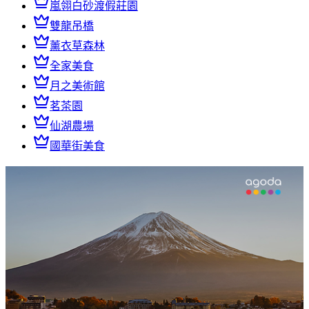
嵐翎白砂渡假莊園
雙龍吊橋
薰衣草森林
全家美食
月之美術館
茗茶園
仙湖農場
國華街美食