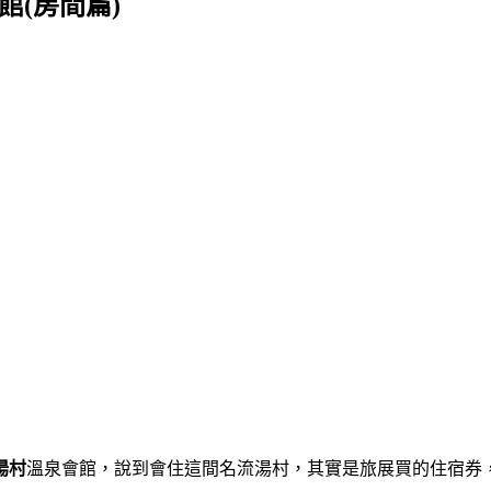
(房間篇)
湯村
溫泉會館，說到會住這間名流湯村，其實是旅展買的住宿券