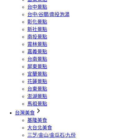
台中景點
台中/谷關/南投泡湯
彰化景點
新社景點
南投景點
雲林景點
嘉義景點
台南景點
屏東景點
宜蘭景點
花蓮景點
台東景點
澎湖景點
馬祖景點
台灣美食
基隆美食
大台北美食
三芝/金山/金瓜石/九份