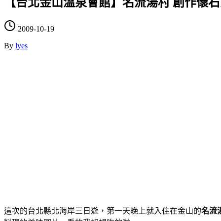
【台北金山溫泉會館】名流湯村 創作懷石館
2009-10-19
By
lyes
這次的台北縣北海岸三日遊，第一天晚上就入住在金山的
名流