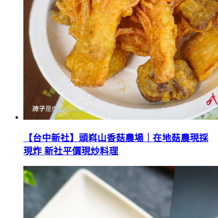
【台中新社】頭嵙山香菇農場｜在地菇農現採
現炸 新社平價現炒料理