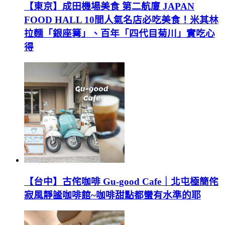
【東京】成田機場美食 第二航廈 JAPAN
FOOD HALL 10間人氣名店必吃美食！米其林
拉麵「銀座篝」、百年「四代目菊川」實吃心
得
【台中】古侘咖啡 Gu-good Cafe｜北屯極簡侘
寂風靜謐咖啡館~咖啡甜點都蠻有水準的耶