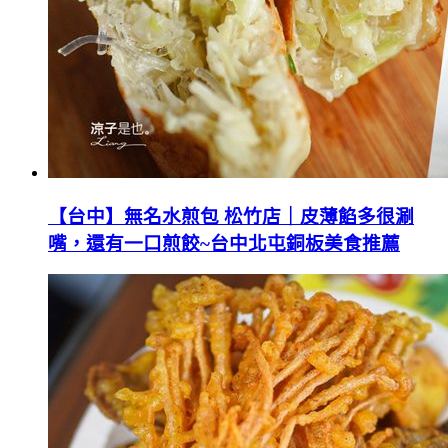
【台中】無名水煎包 松竹店｜皮薄餡多很涮
嘴，還有一口煎餃~台中北屯銅板美食推薦