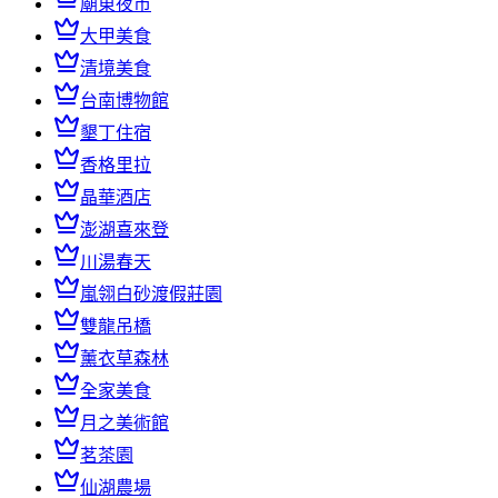
廟東夜市
大甲美食
清境美食
台南博物館
墾丁住宿
香格里拉
晶華酒店
澎湖喜來登
川湯春天
嵐翎白砂渡假莊園
雙龍吊橋
薰衣草森林
全家美食
月之美術館
茗茶園
仙湖農場