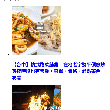
【台中】精武路菜脯雞｜在地老字號平價熱炒
宵夜時段也有營業，菜單、價格、必點菜色一
次看