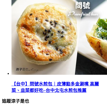
【台中】問號水煎包︱皮薄餡多金涮嘴 高麗
菜、韭菜都好吃~台中北屯水煎包推薦
追蹤涼子是也