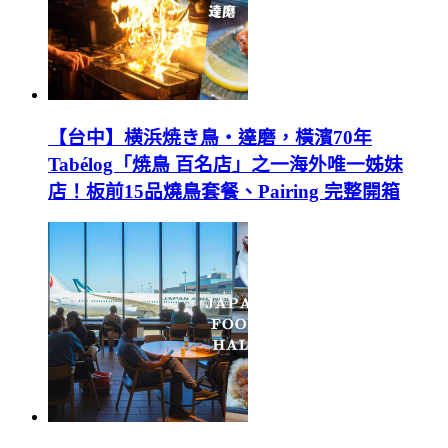
【台中】横浜焼き鳥‧達磨，橫濱70年
Tabélog「焼鳥 百名店」之一海外唯一姊妹
店！板前15品燒鳥套餐、Pairing 完整開箱