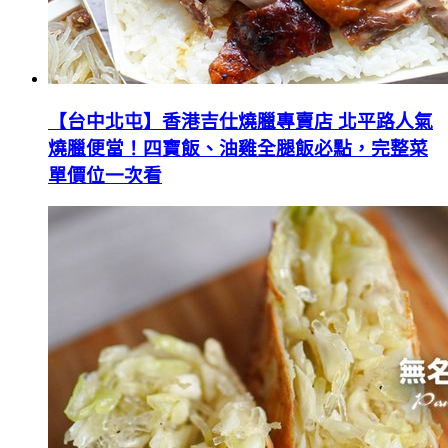
【台中北屯】香港吉仕燒臘專賣店 北平路人氣
燒臘便當！四寶飯、油雞全腿飯必點，完整菜
單價位一次看