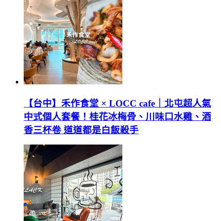
【台中】禾作食堂 × LOCC cafe｜北屯超人氣
中式個人套餐！桂花冰梅骨、川味口水雞、酒
香三杯卷 道道都是白飯殺手