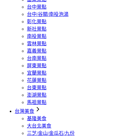
台中景點
台中/谷關/南投泡湯
彰化景點
新社景點
南投景點
雲林景點
嘉義景點
台南景點
屏東景點
宜蘭景點
花蓮景點
台東景點
澎湖景點
馬祖景點
台灣美食
基隆美食
大台北美食
三芝/金山/金瓜石/九份