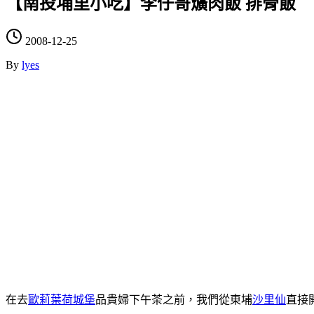
【南投埔里小吃】李仔哥爌肉飯 排骨飯
2008-12-25
By
lyes
在去
歐莉葉荷城堡
品貴婦下午茶之前，我們從東埔
沙里仙
直接