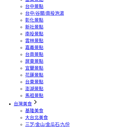
台中景點
台中/谷關/南投泡湯
彰化景點
新社景點
南投景點
雲林景點
嘉義景點
台南景點
屏東景點
宜蘭景點
花蓮景點
台東景點
澎湖景點
馬祖景點
台灣美食
基隆美食
大台北美食
三芝/金山/金瓜石/九份