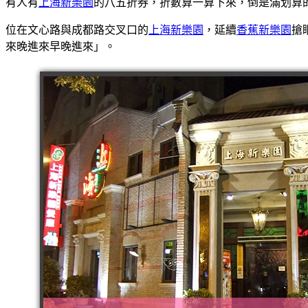
有人有
上海新樂園
的八五折券，折數算一算下來，倒是滿划算
位在文心路與成都路交叉口的
上海新樂園
，延續
香蕉新樂園
搶
來晚進來早晚進來」。