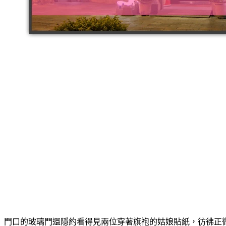
門口的玻璃門還隱約看得見兩位穿著旗袍的姑娘貼紙，彷彿正