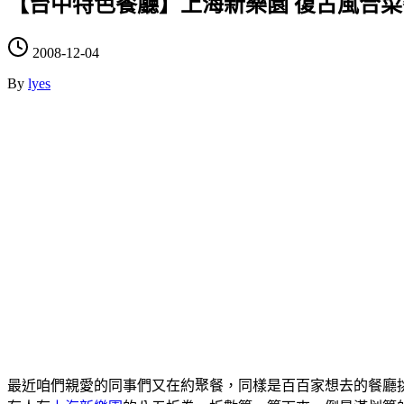
【台中特色餐廳】上海新樂園 復古風合菜
2008-12-04
By
lyes
最近咱們親愛的同事們又在約聚餐，同樣是百百家想去的餐廳